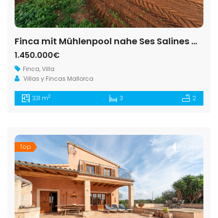
Finca mit Mühlenpool nahe Ses Salines — 331 m², 15.100 m², Baujahr 2017
1.450.000€
Finca
,
Villa
Villas y Fincas Mallorca
2
331 m
3
2
Top
Kaufen