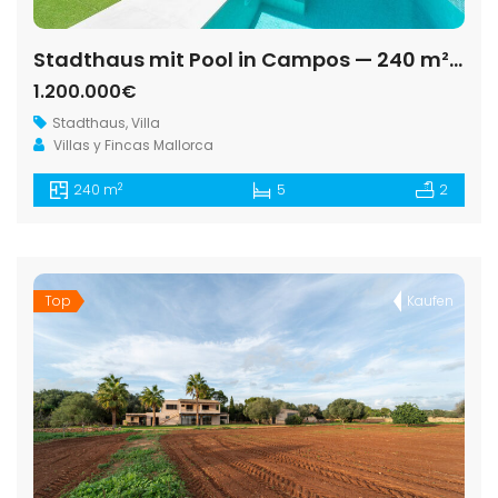
Stadthaus mit Pool in Campos — 240 m², 5 Schlafzimmer, zwei unabhängige Etagen
1.200.000€
Stadthaus
,
Villa
Villas y Fincas Mallorca
2
240 m
5
2
Top
Kaufen