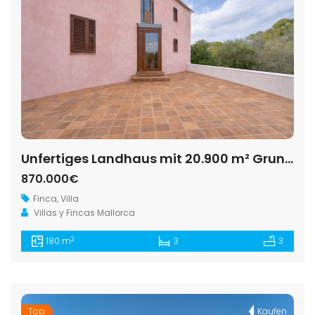
Unfertiges Landhaus mit 20.900 m² Grundstück nahe Ses Salines
870.000€
Finca
,
Villa
Villas y Fincas Mallorca
2
180 m
3
3
Top
Kaufen