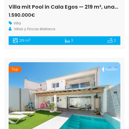
Villa mit Pool in Cala Egos — 219 m², unabhängiges Gästehaus, strandnah
1.590.000€
Villa
Villas y Fincas Mallorca
2
219 m
3
2
Top
Kaufen