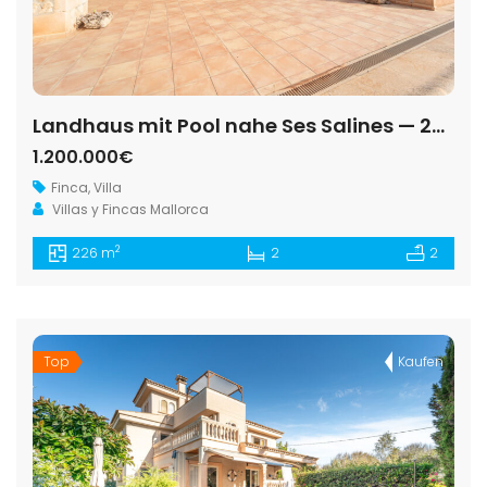
Landhaus mit Pool nahe Ses Salines — 226 m², Solar, Privatbrunnen, Garage +40 m²
1.200.000€
Finca
,
Villa
Villas y Fincas Mallorca
2
226 m
2
2
Top
Kaufen