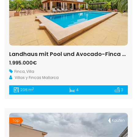
Landhaus mit Pool und Avocado-Finca bei Bunyola, Mallorca
1.995.000€
Finca
,
Villa
Villas y Fincas Mallorca
2
206 m
4
3
Top
Kaufen