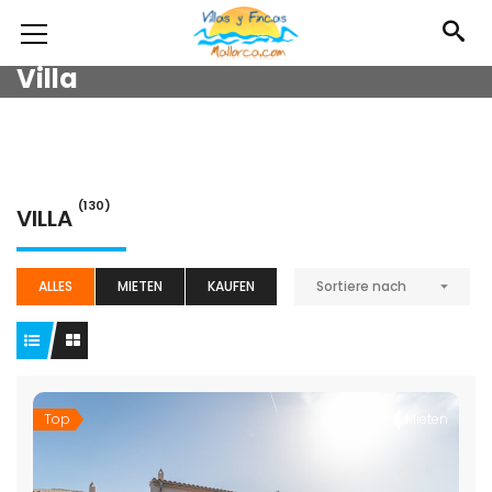
Villa
(130)
VILLA
ALLES
MIETEN
KAUFEN
Sortiere nach
Top
Mieten