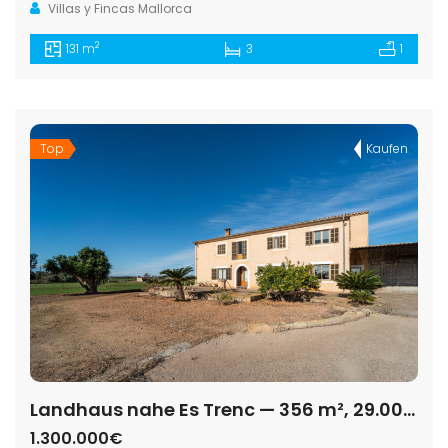
Villas y Fincas Mallorca
2
131 m
3
1
Top
Kaufen
Landhaus nahe Es Trenc — 356 m², 29.000 m², zwei unabhängige Etagen
1.300.000€