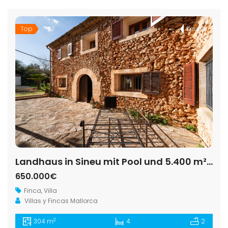
Top
Kaufen
Landhaus in Sineu mit Pool und 5.400 m² Grundstück
650.000€
Finca
,
Villa
Villas y Fincas Mallorca
2
304 m
4
2