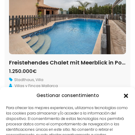
Freistehendes Chalet mit Meerblick in Portocolom: 490 m² und Pool
1.250.000€
Stadthaus
,
Villa
Villas y Fincas Mallorca
Gestionar consentimiento
2
490 m
4
3
Para ofrecer las mejores experiencias, utilizamos tecnologías como
las cookies para almacenar y/o acceder a la información del
dispositivo. El consentimiento de estas tecnologías nos permitirá
1
2
…
9
Weiter
procesar datos como el comportamiento de navegación o las
identificaciones únicas en este sitio. No consentir o retirar el
consentimiento, puede afectar negativamente a ciertas