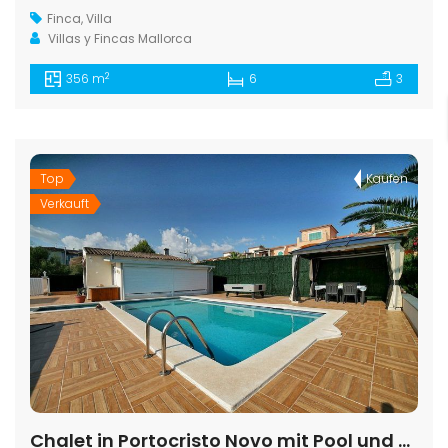
Finca
,
Villa
Villas y Fincas Mallorca
2
356 m
6
3
Top
Kaufen
Verkauft
Chalet in Portocristo Novo mit Pool und Gästeapartment — 900 m von Cala Anguila