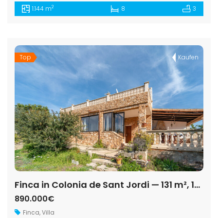
2
1.144 m
8
3
Top
Kaufen
Finca in Colonia de Sant Jordi — 131 m², 14.500 m², nahe Es Trenc
890.000€
Finca
,
Villa