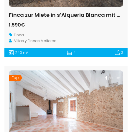
Finca zur Miete in s’Alqueria Blanca mit Garten und Kamin
1.590€
Finca
Villas y Fincas Mallorca
2
240 m
4
3
Top
Mieten