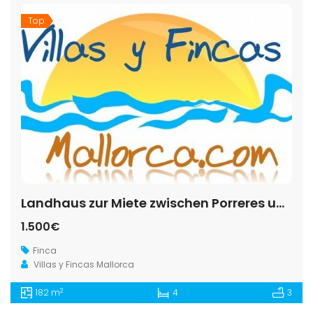
Top
Mieten
Landhaus zur Miete zwischen Porreres und Felanitx
1.500€
Finca
Villas y Fincas Mallorca
2
182 m
4
3