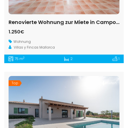
Renovierte Wohnung zur Miete in Campos mit Charme
1.250€
Wohnung
Villas y Fincas Mallorca
2
75 m
2
1
Top
Mieten