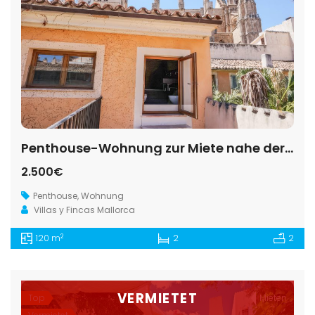
Penthouse-Wohnung zur Miete nahe der Kathedrale von Palma
2.500€
Penthouse
,
Wohnung
Villas y Fincas Mallorca
2
120 m
2
2
VERMIETET
Top
Mieten