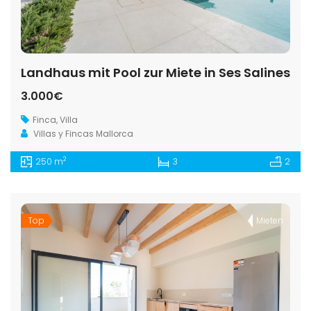
Landhaus mit Pool zur Miete in Ses Salines
3.000€
Finca
,
Villa
Villas y Fincas Mallorca
2
250 m
3
2
Top
Mieten