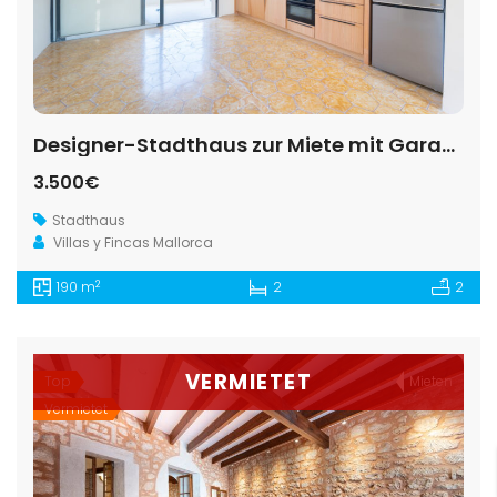
Designer-Stadthaus zur Miete mit Garage und Aufzug nahe der Plaza Mayor von Santanyí
3.500€
Stadthaus
Villas y Fincas Mallorca
2
190 m
2
2
VERMIETET
Top
Mieten
Vermietet