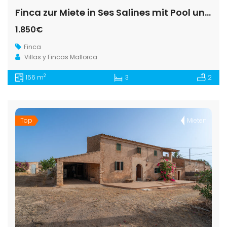
Finca zur Miete in Ses Salines mit Pool und Meerblick
1.850€
Finca
Villas y Fincas Mallorca
2
156 m
3
2
Top
Mieten