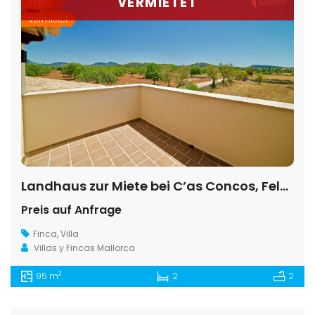
VERMIETET
Top
Mieten
Vermietet
Landhaus zur Miete bei C’as Concos, Felanitx, Mallorca
Preis auf Anfrage
Finca
,
Villa
Villas y Fincas Mallorca
2
95 m
2
2