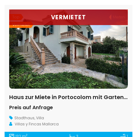
VERMIETET
Top
Mieten
Vermietet
Haus zur Miete in Portocolom mit Garten & XXL-Garage
Preis auf Anfrage
Stadthaus
,
Villa
Villas y Fincas Mallorca
2
132 m
3
1