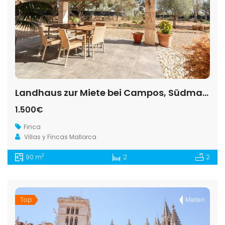
Landhaus zur Miete bei Campos, Südmallorca
1.500€
Finca
Villas y Fincas Mallorca
2
90 m
2
2
Top
Mieten