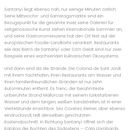
Santanyí liegt ebenso nah, nur wenige Minuten östlich.
Seine Mittwochs- und Samstagsmärkte sind ein
Bezugspunkt für die gesamte Insel, seine Galerien für
zeitgenössische Kunst ziehen internationale Sammler an,
und seine Gastronomieszene hat den Ort fest auf der
europäischen Foodie-Landkarte verankert. Restaurants
wie das Bistró de Santanyí oder Ca’n Gelat sind nur zwei
Beispiele eines wachsenden kulinarischen Ökosystems.
Und dann sind da die Strände. Die Colonia de Sant Jordi
mit ihrem Yachthafen, ihren Restaurants am Wasser und
ihren familienfreundlichen Stränden ist nur zehn
Autominuten entfernt. Es Trenc, der berühmteste
unberührte Strand Mallorcas mit seinem türkisfarbenen
Wasser und dem langen, weißen Sandstreifen, ist in einer
Viertelstunde erreichbar. Ses Covetes, kleiner, aber ebenso
eindrucksvoll, teilt denselben geschützten
Küstenabschnitt. In Richtung Santanyí öffnet sich der
Katalog der Buchten des Südostens — Cala Llombards,