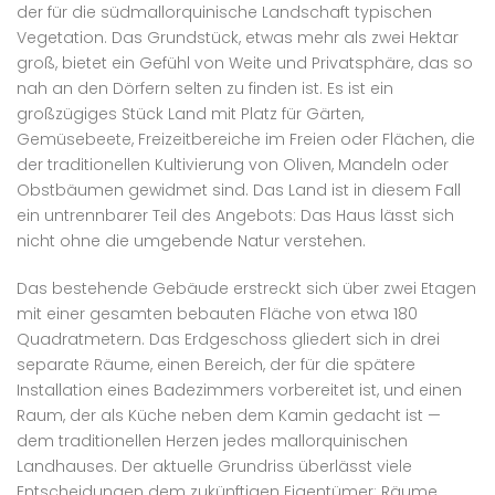
der für die südmallorquinische Landschaft typischen
Vegetation. Das Grundstück, etwas mehr als zwei Hektar
groß, bietet ein Gefühl von Weite und Privatsphäre, das so
nah an den Dörfern selten zu finden ist. Es ist ein
großzügiges Stück Land mit Platz für Gärten,
Gemüsebeete, Freizeitbereiche im Freien oder Flächen, die
der traditionellen Kultivierung von Oliven, Mandeln oder
Obstbäumen gewidmet sind. Das Land ist in diesem Fall
ein untrennbarer Teil des Angebots: Das Haus lässt sich
nicht ohne die umgebende Natur verstehen.
Das bestehende Gebäude erstreckt sich über zwei Etagen
mit einer gesamten bebauten Fläche von etwa 180
Quadratmetern. Das Erdgeschoss gliedert sich in drei
separate Räume, einen Bereich, der für die spätere
Installation eines Badezimmers vorbereitet ist, und einen
Raum, der als Küche neben dem Kamin gedacht ist —
dem traditionellen Herzen jedes mallorquinischen
Landhauses. Der aktuelle Grundriss überlässt viele
Entscheidungen dem zukünftigen Eigentümer: Räume