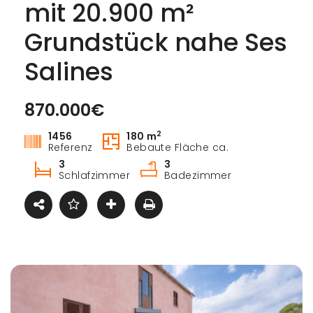
mit 20.900 m²
Grundstück nahe Ses
Salines
870.000€
Kaufen
2
1456
180 m
Referenz
Bebaute Fläche ca.
3
3
Schlafzimmer
Badezimmer