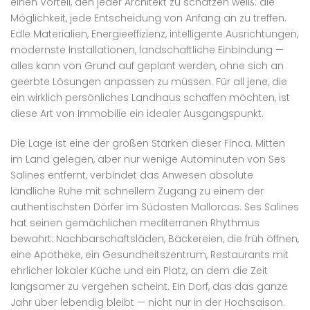
einen Vorteil, den jeder Architekt zu schätzen weiß: die
Möglichkeit, jede Entscheidung von Anfang an zu treffen.
Edle Materialien, Energieeffizienz, intelligente Ausrichtungen,
modernste Installationen, landschaftliche Einbindung —
alles kann von Grund auf geplant werden, ohne sich an
geerbte Lösungen anpassen zu müssen. Für all jene, die
ein wirklich persönliches Landhaus schaffen möchten, ist
diese Art von Immobilie ein idealer Ausgangspunkt.
Die Lage ist eine der großen Stärken dieser Finca. Mitten
im Land gelegen, aber nur wenige Autominuten von Ses
Salines entfernt, verbindet das Anwesen absolute
ländliche Ruhe mit schnellem Zugang zu einem der
authentischsten Dörfer im Südosten Mallorcas. Ses Salines
hat seinen gemächlichen mediterranen Rhythmus
bewahrt: Nachbarschaftsläden, Bäckereien, die früh öffnen,
eine Apotheke, ein Gesundheitszentrum, Restaurants mit
ehrlicher lokaler Küche und ein Platz, an dem die Zeit
langsamer zu vergehen scheint. Ein Dorf, das das ganze
Jahr über lebendig bleibt — nicht nur in der Hochsaison.