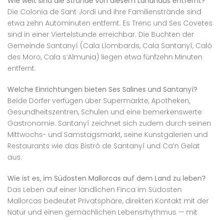
Wie weit sind die Strände von diesem Landhaus entfernt?
Die Colonia de Sant Jordi und ihre Familienstrände sind
etwa zehn Autominuten entfernt. Es Trenc und Ses Covetes
sind in einer Viertelstunde erreichbar. Die Buchten der
Gemeinde Santanyí (Cala Llombards, Cala Santanyí, Caló
des Moro, Cala s’Almunia) liegen etwa fünfzehn Minuten
entfernt.
Welche Einrichtungen bieten Ses Salines und Santanyí?
Beide Dörfer verfügen über Supermärkte, Apotheken,
Gesundheitszentren, Schulen und eine bemerkenswerte
Gastronomie. Santanyí zeichnet sich zudem durch seinen
Mittwochs- und Samstagsmarkt, seine Kunstgalerien und
Restaurants wie das Bistró de Santanyí und Ca’n Gelat
aus.
Wie ist es, im Südosten Mallorcas auf dem Land zu leben?
Das Leben auf einer ländlichen Finca im Südosten
Mallorcas bedeutet Privatsphäre, direkten Kontakt mit der
Natur und einen gemächlichen Lebensrhythmus — mit