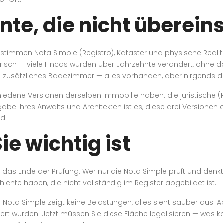
nte, die nicht überei
stimmen Nota Simple (Registro), Kataster und physische Realität 
torisch — viele Fincas wurden über Jahrzehnte verändert, ohne d
in zusätzliches Badezimmer — alles vorhanden, aber nirgends d
iedene Versionen derselben Immobilie haben: die juristische (Re
abe Ihres Anwalts und Architekten ist es, diese drei Versionen 
d.
e wichtig ist
das Ende der Prüfung. Wer nur die Nota Simple prüft und denkt, 
ichte haben, die nicht vollständig im Register abgebildet ist.
die Nota Simple zeigt keine Belastungen, alles sieht sauber aus. 
ert wurden. Jetzt müssen Sie diese Fläche legalisieren — was 