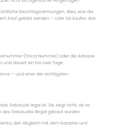
aber nicht als Eigentümer eingetragen.
richtliche Beschlagnahmungen. Alles, was die
 dem Kauf geklärt werden — oder Sie kaufen das
gisternummer (Finca-Nummer) oder die Adresse
o und dauert ein bis zwei Tage.
igence — und einer der wichtigsten.
b das Gebäude legal ist. Sie zeigt nicht, ob es
ile des Gebäudes illegal gebaut wurden.
miento, den Abgleich mit dem Kataster und