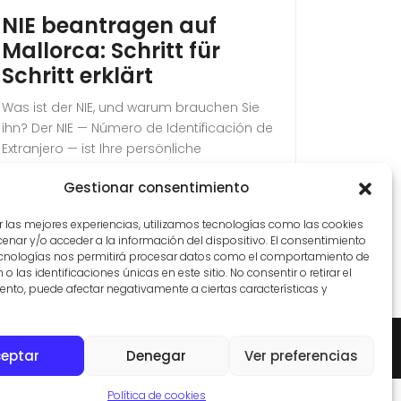
NIE beantragen auf
Poder
Mallorca: Schritt für
Voll
Schritt erklärt
Immo
Mallo
Was ist der NIE, und warum brauchen Sie
einse
ihn? Der NIE — Número de Identificación de
Extranjero — ist Ihre persönliche
Was ist e
Steuernummer in Spanien. Ohne ihn geht
Notarial 
Gestionar consentimiento
beim Immobilienkauf auf Mallorca
der Sie e
buchstäblich gar nichts: kein Kaufvertrag,
spanisch
r las mejores experiencias, utilizamos tecnologías como las cookies
keine Steuer, kein Bankkonto, kein
Ihrem Na
nar y/o acceder a la información del dispositivo. El consentimiento
Grundbucheintrag. Der NIE ist der erste
ecnologías nos permitirá procesar datos como el comportamiento de
Handlung
Schritt, den jeder ausländische Käufer
o las identificaciones únicas en este sitio. No consentir o retirar el
Beim Imm
nto, puede afectar negativamente a ciertas características y
erledigen muss — […]
das bede
eröffnen,
Kaufvert
OBILIENMAKLER IN SES SALINES
VILLAS Y FINCAS MALLORCA
eptar
Denegar
Ver preferencias
alles ohn
Política de cookies