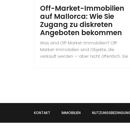
Off-Market-Immobilien
auf Mallorca: Wie Sie
Zugang zu diskreten
Angeboten bekommen
Was sind Off-Market-Immobilien? Off-
Market-Immobilien sind Objekte, die
verkauft werden — aber nicht öffentlich. Sie
finden sie nicht auf Idealista, nicht auf
Kyero, nicht auf Immoscout. Sie tauchen in
keinem Portal auf, es gibt kein Exposé zum
Runterladen, keine virtuelle Tour. Der
Verkauf läuft diskret, über persönliche
Kontakte und Vertrauensnetzwerke. Und
genau das ist es, was […]
KONTAKT
IMMOBILIEN
NUTZUNGSBEDINGUN