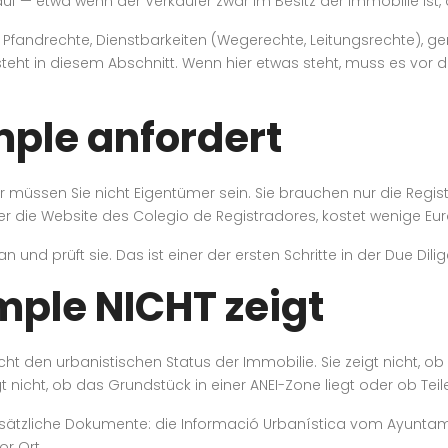
f — etwa wenn der Verkäufer zwar im Besitz der Immobilie ist, 
Pfandrechte, Dienstbarkeiten (Wegerechte, Leitungsrechte), ge
, steht in diesem Abschnitt. Wenn hier etwas steht, muss es vor
mple anfordert
r müssen Sie nicht Eigentümer sein. Sie brauchen nur die Re
er die Website des Colegio de Registradores, kostet wenige Eur
 an und prüft sie. Das ist einer der ersten Schritte in der Due Dil
mple NICHT zeigt
 nicht den urbanistischen Status der Immobilie. Sie zeigt nicht, o
gt nicht, ob das Grundstück in einer ANEI-Zone liegt oder ob Te
 zusätzliche Dokumente: die Informació Urbanística vom Ayunta
r Ort.