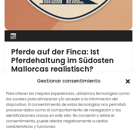
Pferde auf der Finca: Ist
Pferdehaltung im Südosten
Mallorcas realistisch?
Eine Finca mit Pferden — Wunsch und Wirklichkeit
Gestionar consentimiento
Mallorca und Pferde — das passt zusammen. Die
Para ofrecer las mejores experiencias, utilizamos tecnologías como
Insel hat eine lange Pferdetradition: Die
las cookies para almacenar y/o acceder a la información del
mallorquinischen Traber (Trotters) sind auf der
dispositivo. El consentimiento de estas tecnologías nos permitirá
ganzen Insel bekannt, in Manacor gibt es eine der
procesar datos como el comportamiento de navegación o las
ältesten Trabrennbahnen Spaniens, und auf dem
identificaciones únicas en este sitio. No consentir o retirar el
consentimiento, puede afectar negativamente a ciertas
Land sieht man immer wieder Pferde auf Weiden
características y funciones.
rund um Fincas. Wer […]