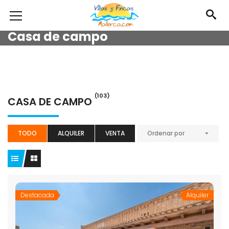
Casa de campo
(103)
CASA DE CAMPO
TODO
ALQUILER
VENTA
Ordenar por
Destacada
Alquiler