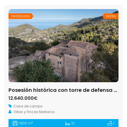
Destacada
Venta
Posesión histórica con torre de defensa y 311 hectáreas con vistas al mar junto a Estellencs
12.640.000€
Casa de campo
Villas y Fincas Mallorca
2
1.800 m
10
1