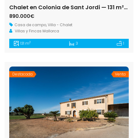
Chalet en Colonia de Sant Jordi — 131 m², 14.500 m², cerca de Es Trenc y Ses Salines
890.000€
Casa de campo
,
Villa - Chalet
Villas y Fincas Mallorca
2
131 m
3
1
Destacada
Venta