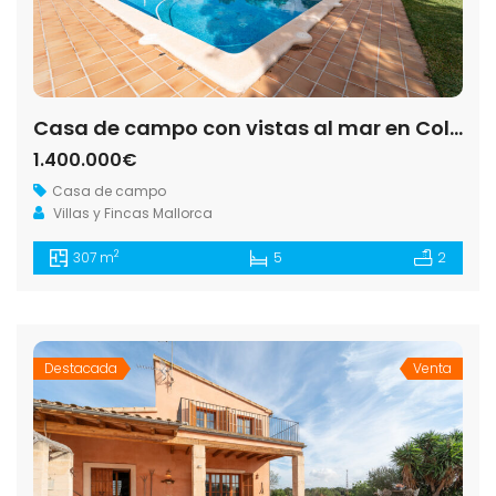
Casa de campo con vistas al mar en Colonia de Sant Jordi — 307 m², 5 dorm., piscina salada 52 m²
1.400.000€
Casa de campo
Villas y Fincas Mallorca
2
307 m
5
2
Destacada
Venta