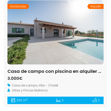
Destacada
Alquiler
Casa de campo con piscina en alquiler en Ses Salines
3.000€
Casa de campo
,
Villa - Chalet
Villas y Fincas Mallorca
2
250 m
3
2