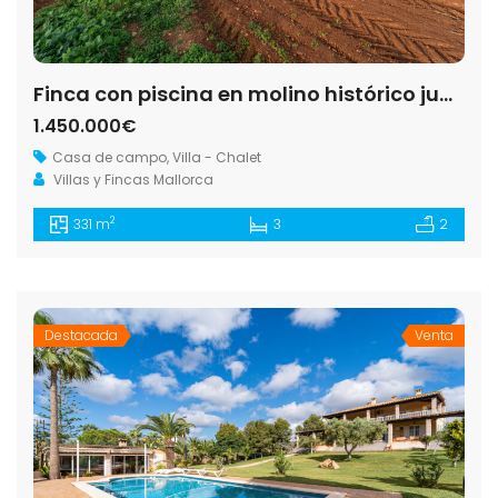
Finca con piscina en molino histórico junto a Ses Salines — 331 m², 15.100 m², año 2017
1.450.000€
Casa de campo
,
Villa - Chalet
Villas y Fincas Mallorca
2
331 m
3
2
Destacada
Venta