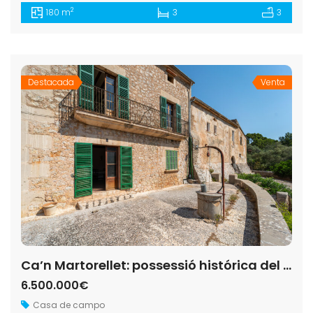
2
180 m
3
3
Destacada
Venta
Ca’n Martorellet: possessió histórica del siglo XIII con 244 hectáreas en Pollença
6.500.000€
Casa de campo