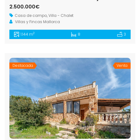
2.500.000€
Casa de campo
,
Villa - Chalet
Villas y Fincas Mallorca
2
1.144 m
8
3
Destacada
Venta