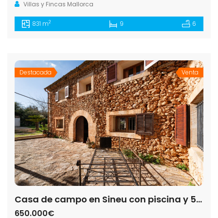
Villas y Fincas Mallorca
2
831 m
9
6
Destacada
Venta
Casa de campo en Sineu con piscina y 5.400 m² de terreno
650.000€