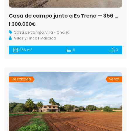
Casa de campo junto a Es Trenc — 356 m², 29.000 m², dos plantas independientes
1.300.000€
Casa de campo
,
Villa - Chalet
Villas y Fincas Mallorca
2
356 m
6
3
Destacada
Venta