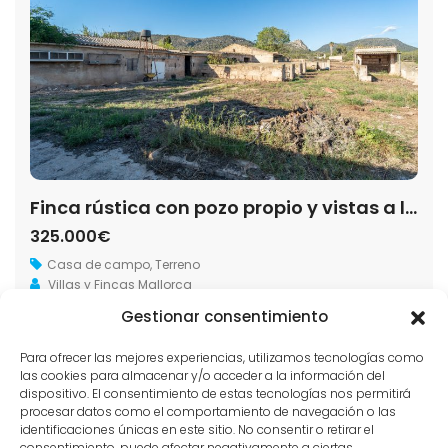
Finca rústica con pozo propio y vistas a la montaña en Llucmajor
325.000€
Casa de campo
,
Terreno
Villas y Fincas Mallorca
Gestionar consentimiento
2
429 m
Para ofrecer las mejores experiencias, utilizamos tecnologías como
las cookies para almacenar y/o acceder a la información del
dispositivo. El consentimiento de estas tecnologías nos permitirá
1
2
…
7
Siguiente
procesar datos como el comportamiento de navegación o las
identificaciones únicas en este sitio. No consentir o retirar el
consentimiento, puede afectar negativamente a ciertas