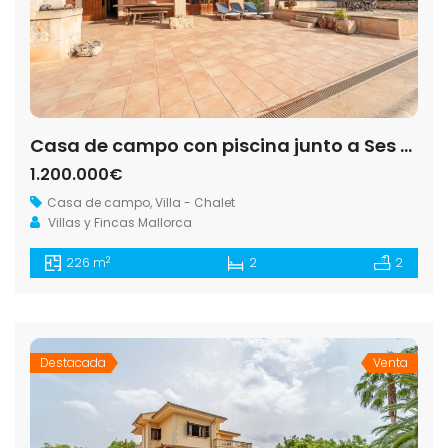
Casa de campo con piscina junto a Ses Salines — 226 m², solar, pozo, garaje +40 m²
1.200.000€
Casa de campo
,
Villa - Chalet
Villas y Fincas Mallorca
2
226 m
2
2
Destacada
Venta