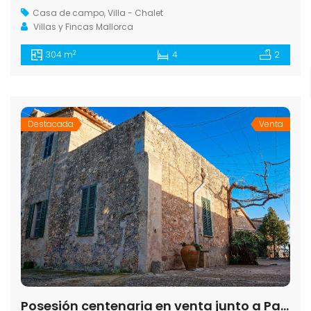
Casa de campo
,
Villa - Chalet
Villas y Fincas Mallorca
2
304 m
4
2
Destacada
Venta
Posesión centenaria en venta junto a Palma — 1.144 m², 14 ha y 6 edificaciones históricas