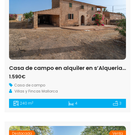
Casa de campo en alquiler en s’Alqueria Blanca con jardín y chimenea
1.590€
Casa de campo
Villas y Fincas Mallorca
2
240 m
4
3
Destacada
Venta