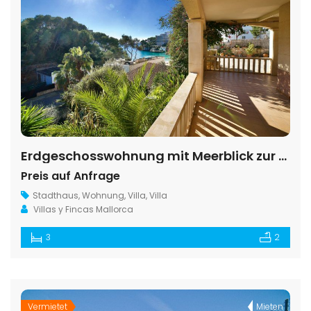
Erdgeschosswohnung mit Meerblick zur Miete in Cala Santanyí
Preis auf Anfrage
Stadthaus
,
Wohnung
,
Villa
,
Villa
Villas y Fincas Mallorca
3
2
Vermietet
Mieten