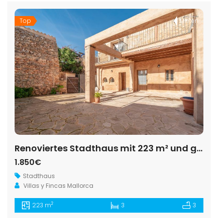
Top
Mieten
Renoviertes Stadthaus mit 223 m² und großer Terrasse zur Miete in Es Llombards
1.850€
Stadthaus
Villas y Fincas Mallorca
2
223 m
3
3