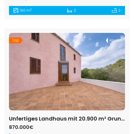
2
190 m
2
2
Top
Kaufen
Unfertiges Landhaus mit 20.900 m² Grundstück nahe Ses Salines
870.000€