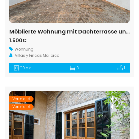
Möblierte Wohnung mit Dachterrasse und Ausblick in Es Llombards
1.500€
Wohnung
Villas y Fincas Mallorca
2
110 m
3
1
Vermietet
Mieten
Vermietet
Mieten