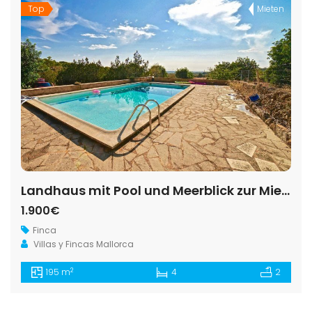
Top
Mieten
Landhaus mit Pool und Meerblick zur Miete in Santanyí
1.900€
Finca
Villas y Fincas Mallorca
2
195 m
4
2