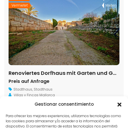
Vermietet
Mieten
Renoviertes Dorfhaus mit Garten und Garage in Santanyí
Preis auf Anfrage
Stadthaus
,
Stadthaus
Villas y Fincas Mallorca
Gestionar consentimiento
2
152 m
4
2
Para ofrecer las mejores experiencias, utilizamos tecnologías como
las cookies para almacenar y/o acceder a la información del
dispositivo. El consentimiento de estas tecnologías nos permitirá