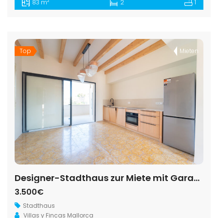
2
83 m
2
1
Top
Mieten
Designer-Stadthaus zur Miete mit Garage und Aufzug nahe der Plaza Mayor von Santanyí
3.500€
Stadthaus
Villas y Fincas Mallorca