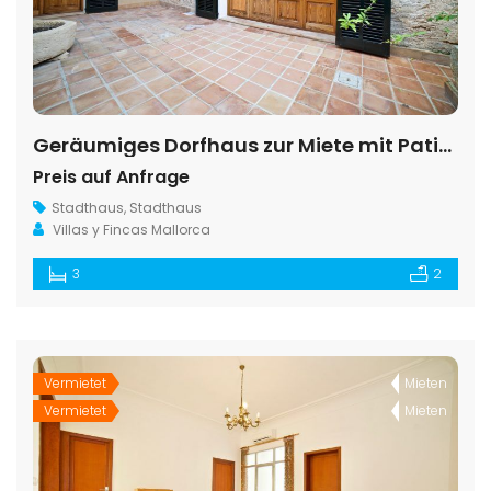
Geräumiges Dorfhaus zur Miete mit Patio in Es Llombards
Preis auf Anfrage
Stadthaus
,
Stadthaus
Villas y Fincas Mallorca
3
2
Vermietet
Mieten
Vermietet
Mieten