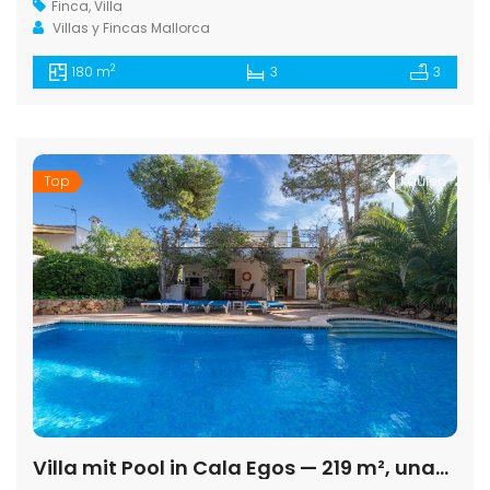
Finca
,
Villa
Villas y Fincas Mallorca
2
180 m
3
3
Top
Kaufen
Villa mit Pool in Cala Egos — 219 m², unabhängiges Gästehaus, strandnah