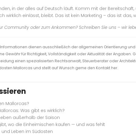
den, in der alles auf Deutsch läuft. Komm mit der Bereitschaft, 
 wirklich einlässt, bleibt. Das ist kein Marketing – das ist das,
ur Community oder zum Ankommen? Schreiben Sie uns – wir leben 
en Informationen dienen ausschließlich der allgemeinen Orientierung und
ne Gewähr für Richtigkeit, Vollständigkeit oder Aktualität der Angaben
eidung einen spezialisierten Rechtsanwalt, Steuerberater oder Architekten
üdosten Mallorcas und stellt auf Wunsch gerne den Kontakt her.
ssieren
en Mallorcas?
llorcas: Was gibt es wirklich?
 Leben außerhalb der Saison
ibt, wo die Einheimischen kaufen — und was fehlt
ng und Leben im Südosten