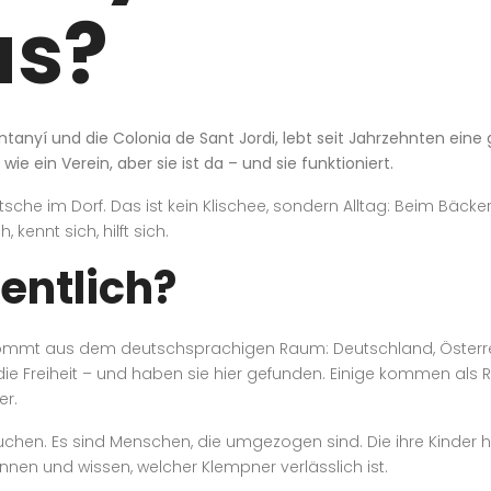
as?
antanyí und die Colonia de Sant Jordi, lebt seit Jahrzehnten 
 wie ein Verein, aber sie ist da – und sie funktioniert.
utsche im Dorf. Das ist kein Klischee, sondern Alltag: Beim Bäck
ennt sich, hilft sich.
gentlich?
mmt aus dem deutschsprachigen Raum: Deutschland, Österreich
 die Freiheit – und haben sie hier gefunden. Einige kommen als
er.
suchen. Es sind Menschen, die umgezogen sind. Die ihre Kinder 
ennen und wissen, welcher Klempner verlässlich ist.