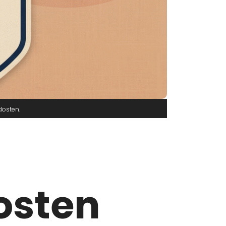
dosten
osten