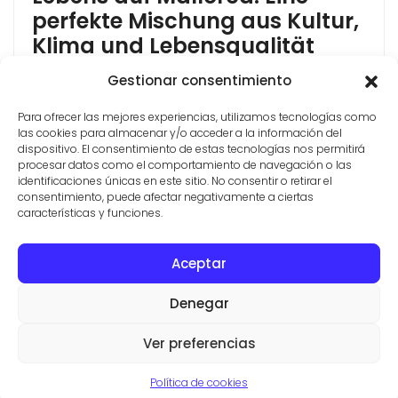
perfekte Mischung aus Kultur,
Klima und Lebensqualität
Mallorca, das größte Juwel der Balearen, ist nicht nur
Gestionar consentimiento
ein weltweit renommiertes Touristenziel, sondern
Para ofrecer las mejores experiencias, utilizamos tecnologías como
auch ein begehrter Wohnort. Mit seiner einzigartigen
las cookies para almacenar y/o acceder a la información del
Mischung aus natürlicher Schönheit, reicher
dispositivo. El consentimiento de estas tecnologías nos permitirá
Geschichte, idyllischem Klima und lebendigem
procesar datos como el comportamiento de navegación o las
kulturellen Leben bietet Mallorca einen Lebensstil,
identificaciones únicas en este sitio. No consentir o retirar el
consentimiento, puede afectar negativamente a ciertas
den nur wenige Orte auf der Welt erreichen können.
características y funciones.
Ein Beneidenswertes Klima Das Klima Mallorcas ist
einer seiner [...]
Aceptar
KONTAKT
IMMOBILIEN
NUTZUNGSBEDINGUNGEN
Denegar
© IMMOBILIENMAKLER IN SES SALINES
VILLAS Y FINCAS MALLORCA
Ver preferencias
Aviso legal
·
Politica de privacidad
·
Politica de cookies
Política de cookies