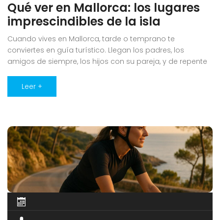
Qué ver en Mallorca: los lugares
imprescindibles de la isla
Cuando vives en Mallorca, tarde o temprano te
conviertes en guía turístico. Llegan los padres, los
amigos de siempre, los hijos con su pareja, y de repente
eres tú quien decide qué merece la pena enseñar de la
isla. Y ahí descubres una cosa: la Mallorca de las
Leer +
excursiones —la de los monumentos, las cuevas, [...]