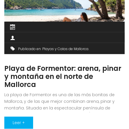
Publicado en
Playas y Calas de Mallorca
Playa de Formentor: arena, pinar
y montaña en el norte de
Mallorca
La playa de Formentor es una de las más bonitas de
Mallorca, y de las que mejor combinan arena, pinar y
montaña. Situada en la espectacular península de
Formentor, en el extremo norte de la isla (término de
Pollença), es un arenal de arena fina bajo los pinos, con
Leer +
aguas tranquilas y vistas a la [...]