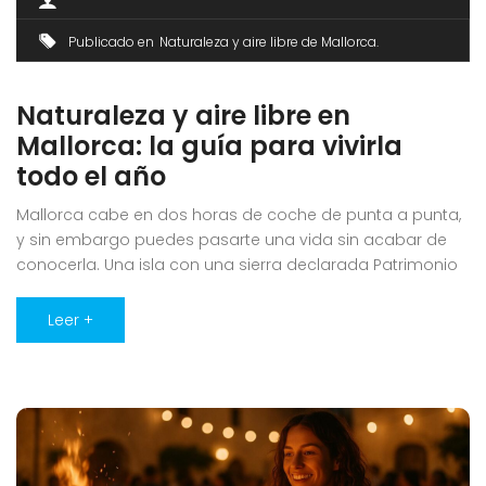
Publicado en
Naturaleza y aire libre de Mallorca
Naturaleza y aire libre en
Mallorca: la guía para vivirla
todo el año
Mallorca cabe en dos horas de coche de punta a punta,
y sin embargo puedes pasarte una vida sin acabar de
conocerla. Una isla con una sierra declarada Patrimonio
de la Humanidad, el único parque nacional de Baleares,
salinas con flamencos, uno de los cielos nocturnos más
Leer +
limpios del Mediterráneo y las carreteras que sueña [...]