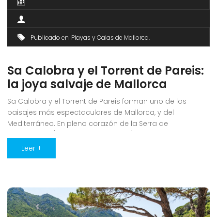
Publicado en
Playas y Calas de Mallorca
Sa Calobra y el Torrent de Pareis:
la joya salvaje de Mallorca
Sa Calobra y el Torrent de Pareis forman uno de los
paisajes más espectaculares de Mallorca, y del
Mediterráneo. En pleno corazón de la Serra de
Tramuntana (municipio de Escorca), un pequeño arenal
de cantos se abre al final de un cañón gigantesco, entre
Leer +
paredes de roca que caen al mar. No es una playa [...]