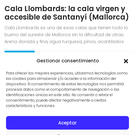
Cala Llombards: la cala virgen y
accesible de Santanyí (Mallorca)
Cala Llombards es una de esas calas que tienen todo lo
bueno del sureste de Mallorca sin la dificultad de otras.
Arena dorada y fina, agua turquesa, pinos, acantilados
bajos y las típicas casetas de pescadores excavadas en
la roca, en el término de Santanyí. Es virgen y preciosa
Leer +
Gestionar consentimiento
pero, a la vez, relativamente accesible, [...]
Para ofrecer las mejores experiencias, utilizamos tecnologías como
las cookies para almacenar y/o acceder a la información del
dispositivo. El consentimiento de estas tecnologías nos permitirá
1
2
…
26
Siguiente
procesar datos como el comportamiento de navegación o las
identificaciones únicas en este sitio. No consentir o retirar el
consentimiento, puede afectar negativamente a ciertas
características y funciones.
Aceptar
CONTACTO
PROPIEDADES
CONDICIONES DE USO