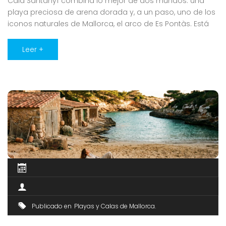
Cala Santanyí combina lo mejor de dos mundos: una
playa preciosa de arena dorada y, a un paso, uno de los
iconos naturales de Mallorca, el arco de Es Pontàs. Está
en el término de Santanyí, en pleno sureste, y es una de
las calas más fáciles de disfrutar de la zona, con buenos
Leer +
accesos [...]
Publicado en
Playas y Calas de Mallorca