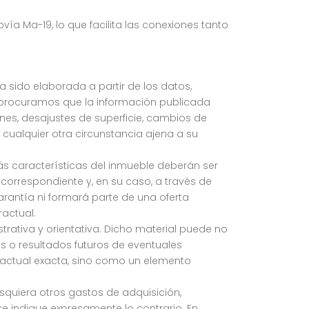
ía Ma-19, lo que facilita las conexiones tanto
ha sido elaborada a partir de los datos,
 procuramos que la información publicada
iones, desajustes de superficie, cambios de
 cualquier otra circunstancia ajena a su
más características del inmueble deberán ser
orrespondiente y, en su caso, a través de
rantía ni formará parte de una oferta
actual.
strativa y orientativa. Dicho material puede no
os o resultados futuros de eventuales
actual exacta, sino como un elemento
esquiera otros gastos de adquisición,
e indique expresamente lo contrario. En