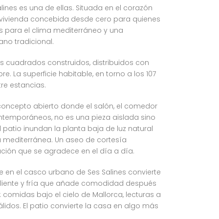
ines es una de ellas. Situada en el corazón
a vivienda concebida desde cero para quienes
 para el clima mediterráneo y una
no tradicional.
 cuadrados construidos, distribuidos con
e. La superficie habitable, en torno a los 107
re estancias.
e concepto abierto donde el salón, el comedor
ontemporáneos, no es una pieza aislada sino
 patio inundan la planta baja de luz natural
ra mediterránea. Un aseo de cortesía
ución que se agradece en el día a día.
e en el casco urbano de Ses Salines convierte
liente y fría que añade comodidad después
 comidas bajo el cielo de Mallorca, lecturas a
idos. El patio convierte la casa en algo más