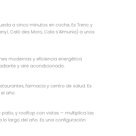
queda a cinco minutos en coche, Es Trenc y
anyí, Caló des Moro, Cala s’Almunia) a unos
ones modernas y eficiencia energética
adiante y aire acondicionado.
restaurantes, farmacia y centro de salud. Es
el año.
patio, y rooftop con vistas — multiplica las
 lo largo del año. Es una configuración