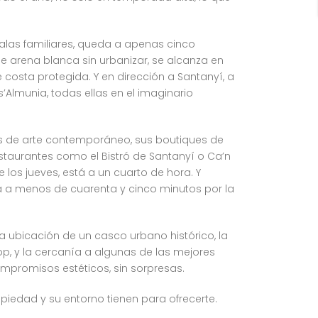
 calas familiares, queda a apenas cinco
e arena blanca sin urbanizar, se alcanza en
osta protegida. Y en dirección a Santanyí, a
’Almunia, todas ellas en el imaginario
as de arte contemporáneo, sus boutiques de
taurantes como el Bistró de Santanyí o Ca’n
os jueves, está a un cuarto de hora. Y
da a menos de cuarenta y cinco minutos por la
a ubicación de un casco urbano histórico, la
op, y la cercanía a algunas de las mejores
compromisos estéticos, sin sorpresas.
opiedad y su entorno tienen para ofrecerte.