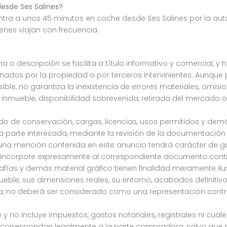
desde Ses Salines?
ra a unos 45 minutos en coche desde Ses Salines por la autov
nes viajan con frecuencia.
a o descripción se facilita a título informativo y comercial, y 
dos por la propiedad o por terceros intervinientes. Aunque
osible, no garantiza la inexistencia de errores materiales, omis
 inmueble, disponibilidad sobrevenida, retirada del mercado o
stado de conservación, cargas, licencias, usos permitidos y de
parte interesada, mediante la revisión de la documentación c
una mención contenida en este anuncio tendrá carácter de ga
e incorpore expresamente al correspondiente documento contr
grafías y demás material gráfico tienen finalidad meramente ilu
mueble, sus dimensiones reales, su entorno, acabados definitiv
ia, no deberá ser considerado como una representación contr
 y no incluye impuestos, gastos notariales, registrales ni cual
e correspondan legalmente a la parte compradora, salvo que s