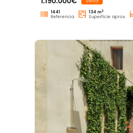
1.190.000€
Venta
2
1441
134 m
Referencia
Superficie aprox.