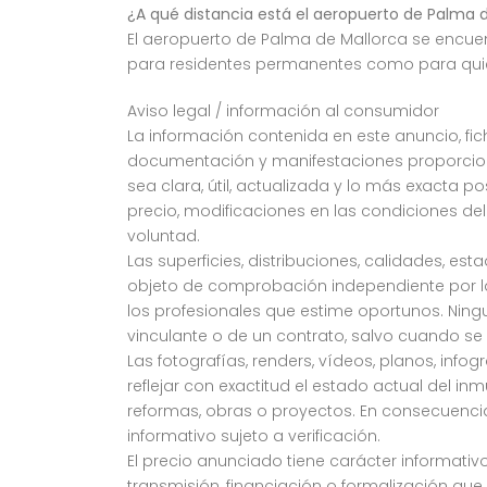
¿A qué distancia está el aeropuerto de Palma 
El aeropuerto de Palma de Mallorca se encuent
para residentes permanentes como para quie
Aviso legal / información al consumidor
La información contenida en este anuncio, fich
documentación y manifestaciones proporciona
sea clara, útil, actualizada y lo más exacta p
precio, modificaciones en las condiciones del
voluntad.
Las superficies, distribuciones, calidades, e
objeto de comprobación independiente por la 
los profesionales que estime oportunos. Ning
vinculante o de un contrato, salvo cuando s
Las fotografías, renders, vídeos, planos, info
reflejar con exactitud el estado actual del in
reformas, obras o proyectos. En consecuenc
informativo sujeto a verificación.
El precio anunciado tiene carácter informativo
transmisión, financiación o formalización qu