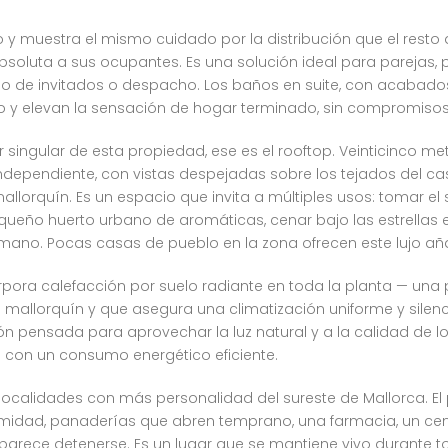
 y muestra el mismo cuidado por la distribución que el resto
absoluta a sus ocupantes. Es una solución ideal para parejas,
o de invitados o despacho. Los baños en suite, con acabado
to y elevan la sensación de hogar terminado, sin compromisos
r singular de esta propiedad, ese es el rooftop. Veinticinco m
dependiente, con vistas despejadas sobre los tejados del casc
allorquín. Es un espacio que invita a múltiples usos: tomar el s
ueño huerto urbano de aromáticas, cenar bajo las estrellas
mano. Pocas casas de pueblo en la zona ofrecen este lujo añ
corpora calefacción por suelo radiante en toda la planta — una
o mallorquín y que asegura una climatización uniforme y silen
ón pensada para aprovechar la luz natural y a la calidad de 
o con un consumo energético eficiente.
as localidades con más personalidad del sureste de Mallorca. 
imidad, panaderías que abren temprano, una farmacia, un cent
 parece detenerse. Es un lugar que se mantiene vivo durante t