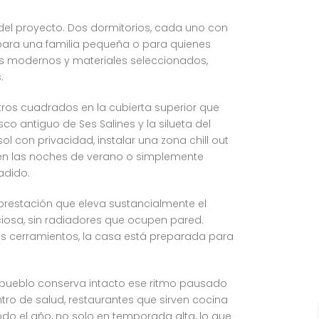
 del proyecto. Dos dormitorios, cada uno con
 para una familia pequeña o para quienes
s modernos y materiales seleccionados,
.
etros cuadrados en la cubierta superior que
o antiguo de Ses Salines y la silueta del
ol con privacidad, instalar una zona chill out
 en las noches de verano o simplemente
adido.
 prestación que eleva sustancialmente el
ciosa, sin radiadores que ocupen pared.
los cerramientos, la casa está preparada para
El pueblo conserva intacto ese ritmo pausado
ro de salud, restaurantes que sirven cocina
odo el año, no solo en temporada alta, lo que