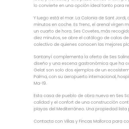
lo convierte en una opción ideal tanto para
Y luego está el mar. La Colonia de Sant Jordi,
minutos en coche. Es Trenc, el arenal virgen 
un cuarto de hora. Ses Covetes, más recogid
diez minutos, se abre el catálogo de calas de
colectivo de quienes conocen las mejores pl
Santanyí complementa la oferta de Ses Salin
diseño y una escena gastronómica que ha col
Gelat son solo dos ejemplos de un ecosistema
Palma, con su aeropuerto internacional, hosp
Ma-19.
Esta casa de pueblo de obra nueva en Ses Sal
calidad y el confort de una construcción con
playas del Mediterráneo. Una propiedad lista 
Contacta con Villas y Fincas Mallorca para co