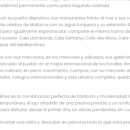
 residencia permanente como para segunda vivienda.
 con su puerto deportivo, sus restaurantes frente al mar y sus
más célebre de Mallorca con su agua turquesa y su extensión d
a pero igualmente espectacular, comparte el mismo tramo de c
l sureste: Cala Llombards, Cala Santanyí, Caló des Moro, Cala s
ayas del Mediterráneo.
es con sus mercados de los miércoles y sábados, sus galerí
ocado al pueblo en el mapa internacional de los foodies. Res
 culinario en pleno crecimiento. Campos, con su mercado de l
itales, colegios internacionales y vida urbana completa, que
ines es la combinación perfecta de tradición y modernidad: l
temporánea, el lujo añadido de una piscina privada y un rooft
para disfrutar desde el primer día, sin obras pendientes, sin 
ncertar una visita y descubrir en persona todo lo que esta pr