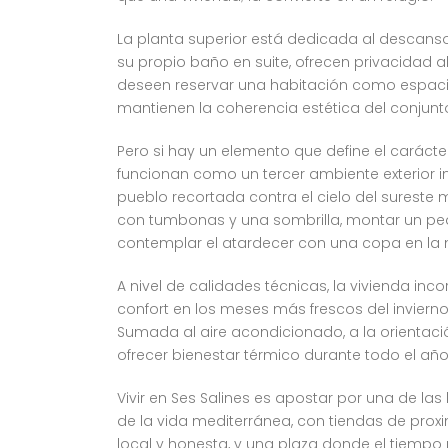
La planta superior está dedicada al descanso
su propio baño en suite, ofrecen privacidad 
deseen reservar una habitación como espaci
mantienen la coherencia estética del conjun
Pero si hay un elemento que define el carácte
funcionan como un tercer ambiente exterior in
pueblo recortada contra el cielo del sureste m
con tumbonas y una sombrilla, montar un peq
contemplar el atardecer con una copa en la 
A nivel de calidades técnicas, la vivienda in
confort en los meses más frescos del inviern
Sumada al aire acondicionado, a la orientaci
ofrecer bienestar térmico durante todo el añ
Vivir en Ses Salines es apostar por una de l
de la vida mediterránea, con tiendas de prox
local y honesta, y una plaza donde el tiempo