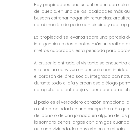
Hay propiedades que se entienden con solo cr
del pueblo, en una de las localidades más a
buscan estrenar hogar sin renuncias: arquit
combinación de patio con piscina y rooftop pr
La propiedad se levanta sobre una parcela d
inteligencia en dos plantas más un rooftop de 2
metros cuadrados, está pensada para aprovecha
Al cruzar la entrada, el visitante se encuent
y la cocina conviven en perfecta continuidad
el corazón del área social, integrada con natu
durante todo el día y crean ese diálogo perma
completa la planta baja y libera por completo
El patio es el verdadero corazón emocional d
a esta propiedad en una excepción más que
del baño o de una jornada en alguna de las pla
la sombra, cenas largas con amigos cuando ca
que una vivienda; la convierte en un refugio.