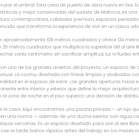
uzar el umbral. Esta casa de pueblo de obra nueva en Ses Sal
uténticas y mejor conservadas del sureste de Mallorca, es un
ectura contemporánea, calidades premium, espacios pensados
ivado que transforma la experiencia de vivir en un casco urba
e aproximadamente 108 metros cuadrados y ofrece 134 metros
5 metros cuadrados que multiplica la superficie útil al aire libr
r cada centímetro sin sacrificar amplitud, luz ni fluidez ent
ra con uno de los grandes aciertos del proyecto: un espacio d
 visual. La cocina, diseñada con líneas limpias y acabados c
ralidad en el espacio de estar. Las grandes aperturas hacia el
nente entre interior y exterior que define la mejor arquitectu
 la zona de noche en el piso superior, una decisión de distrib
e la casa. Aquí encontramos una piscina privada — un lujo qu
 en una norma —, además de una ducha exterior con agua ca
yas cercanas. Es un espacio diseñado para vivir al aire libre:
e la tarde, baños rápidos antes del trabajo en los meses cál