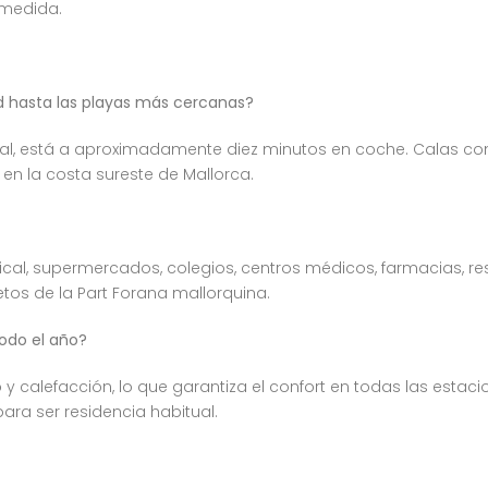
 medida.
 hasta las playas más cercanas?
al, está a aproximadamente diez minutos en coche. Calas como
 en la costa sureste de Mallorca.
l, supermercados, colegios, centros médicos, farmacias, res
tos de la Part Forana mallorquina.
odo el año?
 y calefacción, lo que garantiza el confort en todas las estac
ra ser residencia habitual.