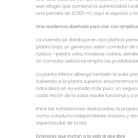
ese refugio que combina la autenticidad rur
una parcela de 21.000 m², aquí el espacio y la
Una residencia diseñada para vivir con amplitu
La vivienda se distribuye en dos plantas pensa
planta baja, un generoso salón comedor de 
rústico —piedra vista, maderas nobles, deta
Un comedor adicional amplía las posibilidade
La planta inferior alberga también la suite p
Subiendo a la planta superior, encontramos tr
naturaleza en su estado más puro. Un segundo
cada rincón de la casa resulte funcional y con
Entre las instalaciones destacadas, la propie
como coladuría independiente, trastero y amp
espectacular de la isla.
Exteriores que invitan a la vida al aire libre