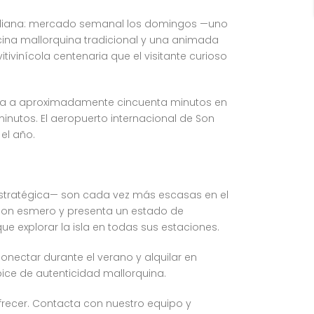
cotidiana: mercado semanal los domingos —uno
cina mallorquina tradicional y una animada
tivinícola centenaria que el visitante curioso
ntra a aproximadamente cincuenta minutos en
inutos. El aeropuerto internacional de Son
el año.
 estratégica— son cada vez más escasas en el
 con esmero y presenta un estado de
ue explorar la isla en todas sus estaciones.
nectar durante el verano y alquilar en
ápice de autenticidad mallorquina.
ofrecer. Contacta con nuestro equipo y