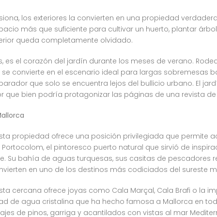
siona, los exteriores la convierten en una propiedad verdader
pacio más que suficiente para cultivar un huerto, plantar árbo
erior queda completamente olvidado.
s, es el corazón del jardín durante los meses de verano. Ro
e convierte en el escenario ideal para largas sobremesas ba
parador que solo se encuentra lejos del bullicio urbano. El ja
r que bien podría protagonizar las páginas de una revista de
Mallorca
, esta propiedad ofrece una posición privilegiada que permite
Portocolom, el pintoresco puerto natural que sirvió de inspira
he. Su bahía de aguas turquesas, sus casitas de pescadores 
convierten en uno de los destinos más codiciados del sureste m
sta cercana ofrece joyas como Cala Marçal, Cala Brafi o la im
d de agua cristalina que ha hecho famosa a Mallorca en todo 
ajes de pinos, garriga y acantilados con vistas al mar Mediter