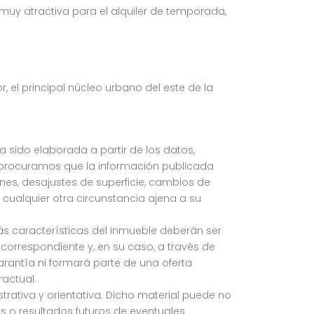
 muy atractiva para el alquiler de temporada,
el principal núcleo urbano del este de la
ha sido elaborada a partir de los datos,
 procuramos que la información publicada
iones, desajustes de superficie, cambios de
 cualquier otra circunstancia ajena a su
más características del inmueble deberán ser
orrespondiente y, en su caso, a través de
rantía ni formará parte de una oferta
actual.
strativa y orientativa. Dicho material puede no
os o resultados futuros de eventuales