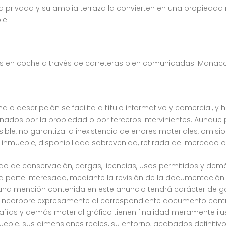
cina privada y su amplia terraza la convierten en una propiedad
le.
en coche a través de carreteras bien comunicadas. Manacor, 
a o descripción se facilita a título informativo y comercial, y 
dos por la propiedad o por terceros intervinientes. Aunque
osible, no garantiza la inexistencia de errores materiales, omis
 inmueble, disponibilidad sobrevenida, retirada del mercado o
stado de conservación, cargas, licencias, usos permitidos y de
parte interesada, mediante la revisión de la documentación c
una mención contenida en este anuncio tendrá carácter de ga
e incorpore expresamente al correspondiente documento contr
grafías y demás material gráfico tienen finalidad meramente ilu
mueble, sus dimensiones reales, su entorno, acabados definitiv