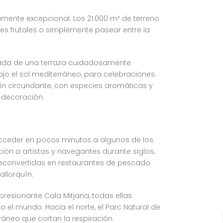
amente excepcional. Los 21.000 m² de terreno
les frutales o simplemente pasear entre la
deada de una terraza cuidadosamente
jo el sol mediterráneo, para celebraciones
rdín circundante, con especies aromáticas y
 decoración.
 acceder en pocos minutos a algunos de los
ción a artistas y navegantes durante siglos,
reconvertidas en restaurantes de pescado
allorquín.
presionante Cala Mitjana, todas ellas
el mundo. Hacia el norte, el Parc Natural de
ráneo que cortan la respiración.