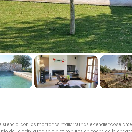
ilencio, con las montañas mallorquinas extendiéndose ante
ipio de Felanitx, a tan solo diez minutos en coche de la enc