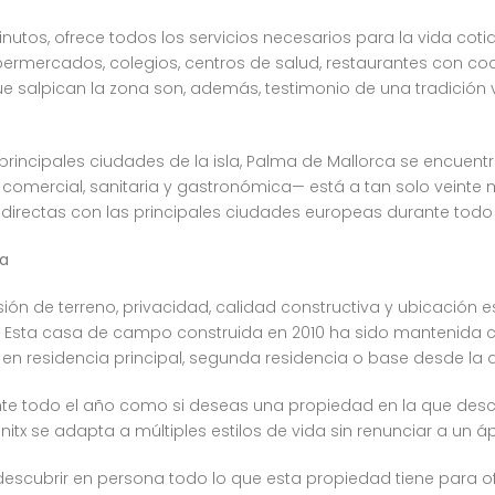
minutos, ofrece todos los servicios necesarios para la vida 
permercados, colegios, centros de salud, restaurantes con co
ue salpican la zona son, además, testimonio de una tradición vi
 principales ciudades de la isla, Palma de Mallorca se encue
omercial, sanitaria y gastronómica— está a tan solo veinte m
 directas con las principales ciudades europeas durante todo 
ca
ión de terreno, privacidad, calidad constructiva y ubicación
a. Esta casa de campo construida en 2010 ha sido mantenida
 en residencia principal, segunda residencia o base desde la q
nte todo el año como si deseas una propiedad en la que desco
nitx se adapta a múltiples estilos de vida sin renunciar a un 
a descubrir en persona todo lo que esta propiedad tiene para 