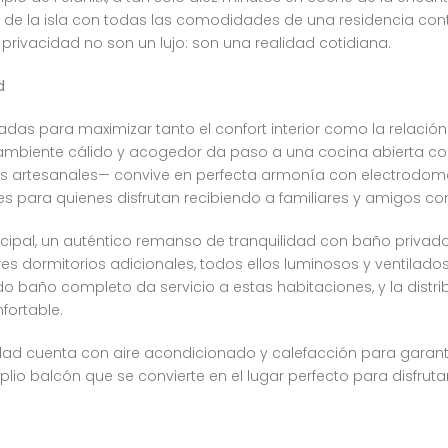
al de la isla con todas las comodidades de una residencia c
 privacidad no son un lujo: son una realidad cotidiana.
d
das para maximizar tanto el confort interior como la relación 
ambiente cálido y acogedor da paso a una cocina abierta co
lles artesanales— convive en perfecta armonía con electrodom
s para quienes disfrutan recibiendo a familiares y amigos co
rincipal, un auténtico remanso de tranquilidad con baño privad
es dormitorios adicionales, todos ellos luminosos y ventilados
 baño completo da servicio a estas habitaciones, y la distrib
fortable.
dad cuenta con aire acondicionado y calefacción para garanti
lio balcón que se convierte en el lugar perfecto para disfrut