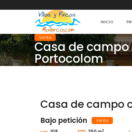
INICIO
PR
Venta
Casa de campo c
Portocolom
Casa de campo co
Bajo petición
Venta
2
108
350 m