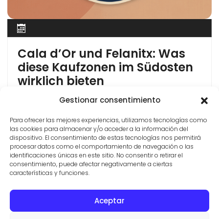
Cala d’Or und Felanitx: Was
diese Kaufzonen im Südosten
wirklich bieten
Cala d’Or — Urlaubsort oder Kaufzone? Cala d’Or
Gestionar consentimiento
gehört zur Gemeinde Felanitx und ist einer der
Para ofrecer las mejores experiencias, utilizamos tecnologías como
bekanntesten Urlaubsorte an der Ostküste
las cookies para almacenar y/o acceder a la información del
Mallorcas. Für Immobilienkäufer aus Deutschland
dispositivo. El consentimiento de estas tecnologías nos permitirá
taucht der Name regelmäßig auf — weil die Lage
procesar datos como el comportamiento de navegación o las
schön ist, die Calas malerisch und die Infrastruktur
identificaciones únicas en este sitio. No consentir o retirar el
consentimiento, puede afectar negativamente a ciertas
gut. Gleichzeitig ist Cala d’Or ein touristisch
características y funciones.
geprägter Ort, der sich in […]
Aceptar
KONTAKT
IMMOBILIEN
NUTZUNGSBEDINGUNGEN