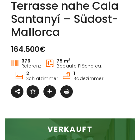
Terrasse nahe Cala
Santanyí – Südost-
Mallorca
164.500€
Kaufen
2
376
75 m
Referenz
Bebaute Fläche ca.
2
1
Schlafzimmer
Badezimmer
VERKAUFT