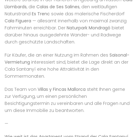
Llombards
, die
Calas de Ses Salines
, den weitläufigen
Naturstrand
Es Trenc
sowie das malerische Fischerdorf
Cala Figuera
— allesamt innerhalb von maximal zwanzig
Fahrminuten erreichbar. Der
Naturpark Mondragó
bietet
darüber hinaus ausgedehnte Wander- und Radwege
durch geschützte Landschaften.
Für Käufer, die an einer Nutzung im Rahmen des
Saisonal-
Vermietung
interessiert sind, bietet die Lage direkt an der
Cala Santanyí eine hohe Attraktivität in den
Sommermonaten.
Das Team von
Villas y Fincas Mallorca
steht Ihnen gerne
zur Verfügung, um einen persönlichen
Besichtigungstermin zu vereinbaren und alle Fragen rund
um diese Immobilie zu beantworten.
—
Wie weit ist das Apartment vom Strand der Cala Santanyí