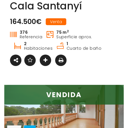
Cala Santanyí
164.500€
Venta
2
376
75 m
Referencia
Superficie aprox.
2
1
Habitaciones
Cuarto de baño
VENDIDA