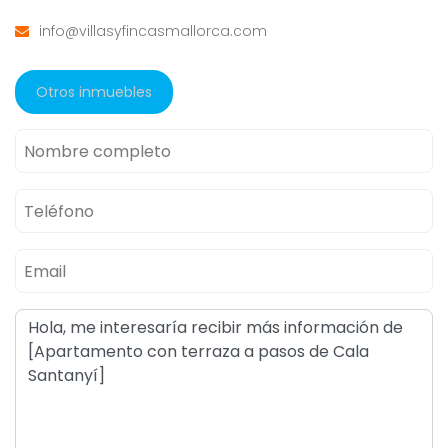
info@villasyfincasmallorca.com
Otros inmuebles