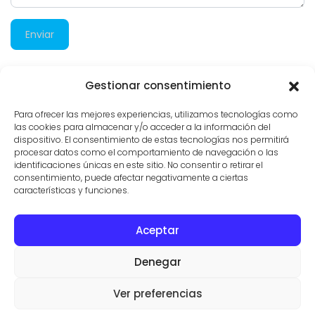
Enviar
Gestionar consentimiento
3.177 visitas
Para ofrecer las mejores experiencias, utilizamos tecnologías como
las cookies para almacenar y/o acceder a la información del
dispositivo. El consentimiento de estas tecnologías nos permitirá
procesar datos como el comportamiento de navegación o las
identificaciones únicas en este sitio. No consentir o retirar el
consentimiento, puede afectar negativamente a ciertas
características y funciones.
Aceptar
CONTACTO
PROPIEDADES
CONDICIONES DE USO
Denegar
© AGENTES INMOBILIARIOS EN SES SALINES
VILLAS Y FINCAS MALLORCA
Ver preferencias