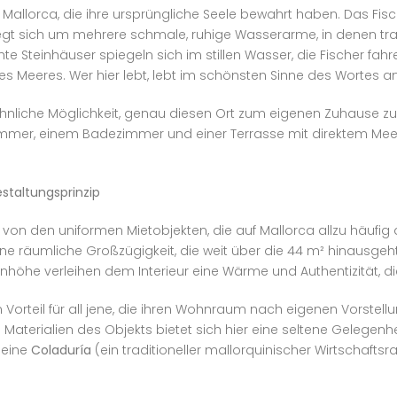
Mallorca, die ihre ursprüngliche Seele bewahrt haben. Das Fisc
gt sich um mehrere schmale, ruhige Wasserarme, in denen trad
chte Steinhäuser spiegeln sich im stillen Wasser, die Fischer 
 Meeres. Wer hier lebt, lebt im schönsten Sinne des Wortes a
hnliche Möglichkeit, genau diesen Ort zum eigenen Zuhause zu
mmer, einem Badezimmer und einer Terrasse mit direktem Meerb
estaltungsprinzip
on den uniformen Mietobjekten, die auf Mallorca allzu häufig an
ine räumliche Großzügigkeit, die weit über die 44 m² hinausgeht
e verleihen dem Interieur eine Wärme und Authentizität, die s
Vorteil für all jene, die ihren Wohnraum nach eigenen Vorstel
terialien des Objekts bietet sich hier eine seltene Gelegenheit, 
 eine
Coladuría
(ein traditioneller mallorquinischer Wirtschafts