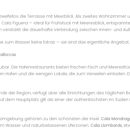
eifellos die Terrasse mit Meerblick. Als zweites Wohnzimmer unt
n Cala Figuera — ideal für Frühstück mit Meeresblick, entspannt
on verstärkt die dauerhafte Verbindung zwischen Innen- und A
ähe zum Wasser keine Extras — sie sind das eigentliche Angebot.
allorcas
aubar. Die Hafenrestaurants bieten frischen Fisch und Meeresfr
f den Hafen und die wenigen Lokale, die zum Verweilen einlade
de der Region, verfügt über alle Einrichtungen des täglichen B
f dem Hauptplatz gilt als einer der authentischsten im Süden 
n Umgebung gehören zu den schönsten der Insel.
Cala Mondrag
larem Wasser und naturbelassenen Uferzonen.
Cala Llombards
, et