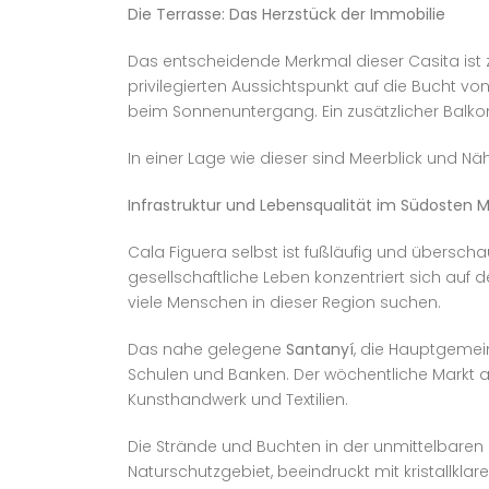
Die Terrasse: Das Herzstück der Immobilie
Das entscheidende Merkmal dieser Casita ist zw
privilegierten Aussichtspunkt auf die Bucht vo
beim Sonnenuntergang. Ein zusätzlicher Balk
In einer Lage wie dieser sind Meerblick und N
Infrastruktur und Lebensqualität im Südosten M
Cala Figuera selbst ist fußläufig und übersch
gesellschaftliche Leben konzentriert sich au
viele Menschen in dieser Region suchen.
Das nahe gelegene
Santanyí
, die Hauptgemein
Schulen und Banken. Der wöchentliche Markt au
Kunsthandwerk und Textilien.
Die Strände und Buchten in der unmittelbare
Naturschutzgebiet, beeindruckt mit kristallk