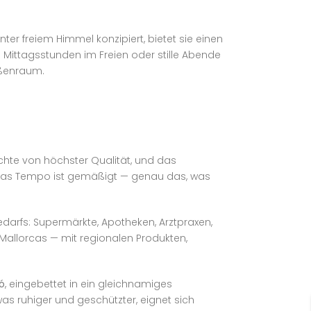
er freiem Himmel konzipiert, bietet sie einen
e Mittagsstunden im Freien oder stille Abende
ußenraum.
üchte von höchster Qualität, und das
n. Das Tempo ist gemäßigt — genau das, was
edarfs: Supermärkte, Apotheken, Arztpraxen,
Mallorcas — mit regionalen Produkten,
ó
, eingebettet in ein gleichnamiges
was ruhiger und geschützter, eignet sich