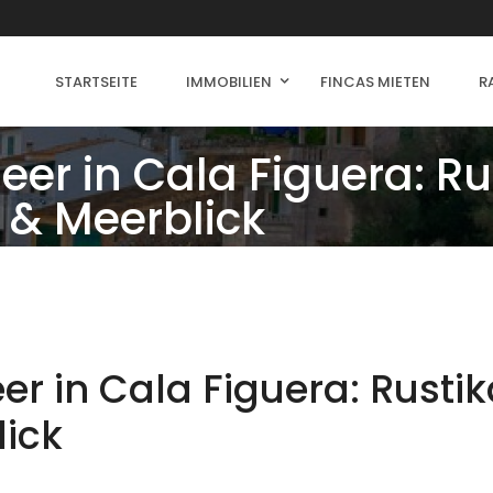
STARTSEITE
IMMOBILIEN
FINCAS MIETEN
R
er in Cala Figuera: Ru
e & Meerblick
r in Cala Figuera: Rustika
lick