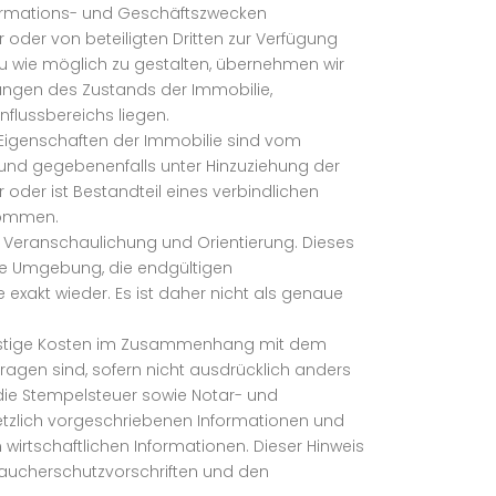
nformations- und Geschäftszwecken
oder von beteiligten Dritten zur Verfügung
enau wie möglich zu gestalten, übernehmen wir
ungen des Zustands der Immobilie,
flussbereichs liegen.
e Eigenschaften der Immobilie sind vom
und gegebenenfalls unter Hinzuziehung der
 oder ist Bestandteil eines verbindlichen
nommen.
er Veranschaulichung und Orientierung. Dieses
hre Umgebung, die endgültigen
exakt wieder. Es ist daher nicht als genaue
 sonstige Kosten im Zusammenhang mit dem
ragen sind, sofern nicht ausdrücklich anders
die Stempelsteuer sowie Notar- und
etzlich vorgeschriebenen Informationen und
 wirtschaftlichen Informationen. Dieser Hinweis
raucherschutzvorschriften und den