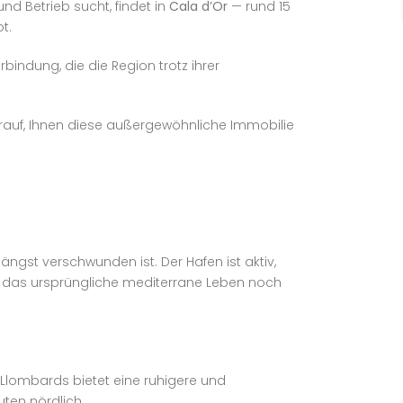
d Betrieb sucht, findet in
Cala d’Or
— rund 15
t.
indung, die die Region trotz ihrer
 darauf, Ihnen diese außergewöhnliche Immobilie
ngst verschwunden ist. Der Hafen ist aktiv,
em das ursprüngliche mediterrane Leben noch
 Llombards bietet eine ruhigere und
uten nördlich.