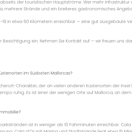
seits der touristischen Hauptströme. Wer mehr Infrastruktur un
na, mehrere Strände und ein breiteres gastronomisches Angebo
19 in etwa 60 Kilometern erreichbar — eine gut ausgebaute Verb
einer Besichtigung ein. Nehmen Sie Kontakt auf — wir freuen uns
üstenorten im Südosten Mallorcas?
erort-Charakter, der an vielen anderen Küstenorten der Insel lä
empo ruhig. Es ist einer der wenigen Orte auf Mallorca, an d
Immobilie?
rkstränden ist in weniger als 10 Fahrminuten erreichbar. Cala
rnung. Cala d’Or mit Marina und Stadtstrände liegt etwa 15 Min