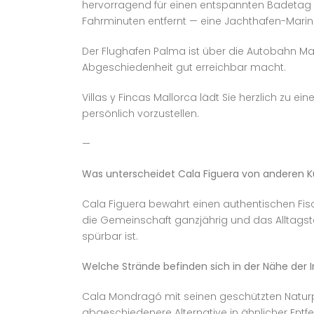
hervorragend für einen entspannten Badetag ab
Fahrminuten entfernt — eine Jachthafen-Mari
Der Flughafen Palma ist über die Autobahn Ma-
Abgeschiedenheit gut erreichbar macht.
Villas y Fincas Mallorca lädt Sie herzlich zu 
persönlich vorzustellen.
—
Was unterscheidet Cala Figuera von anderen K
Cala Figuera bewahrt einen authentischen Fisch
die Gemeinschaft ganzjährig und das Alltagst
spürbar ist.
Welche Strände befinden sich in der Nähe der 
Cala Mondragó mit seinen geschützten Naturpa
abgeschiedenere Alternative in ähnlicher Entfe