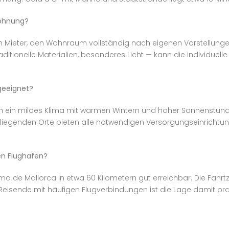
wohnung?
Mieter, den Wohnraum vollständig nach eigenen Vorstellungen e
aditionelle Materialien, besonderes Licht — kann die individuelle
 geeignet?
ch ein mildes Klima mit warmen Wintern und hoher Sonnenstunde
liegenden Orte bieten alle notwendigen Versorgungseinrichtung
en Flughafen?
ma de Mallorca in etwa 60 Kilometern gut erreichbar. Die Fahr
Reisende mit häufigen Flugverbindungen ist die Lage damit prak