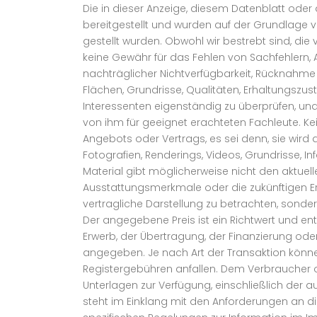
Die in dieser Anzeige, diesem Datenblatt ode
bereitgestellt und wurden auf der Grundlage v
gestellt wurden. Obwohl wir bestrebt sind, die 
keine Gewähr für das Fehlen von Sachfehlern
nachträglicher Nichtverfügbarkeit, Rücknahme
Flächen, Grundrisse, Qualitäten, Erhaltungszu
Interessenten eigenständig zu überprüfen, un
von ihm für geeignet erachteten Fachleute. Kei
Angebots oder Vertrags, es sei denn, sie wi
Fotografien, Renderings, Videos, Grundrisse, I
Material gibt möglicherweise nicht den aktue
Ausstattungsmerkmale oder die zukünftigen Erg
vertragliche Darstellung zu betrachten, sonde
Der angegebene Preis ist ein Richtwert und 
Erwerb, der Übertragung, der Finanzierung ode
angegeben. Je nach Art der Transaktion könne
Registergebühren anfallen. Dem Verbraucher o
Unterlagen zur Verfügung, einschließlich der a
steht im Einklang mit den Anforderungen an d