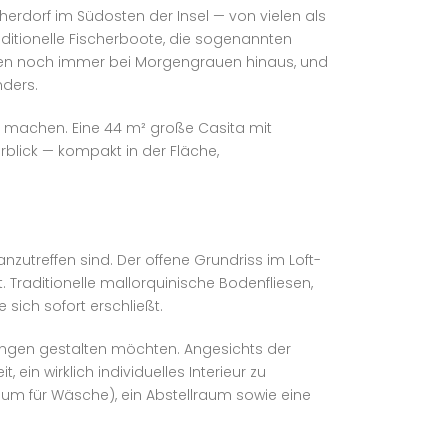
herdorf im Südosten der Insel — von vielen als
itionelle Fischerboote, die sogenannten
fahren noch immer bei Morgengrauen hinaus, und
nders.
 machen. Eine 44 m² große Casita mit
lick — kompakt in der Fläche,
zutreffen sind. Der offene Grundriss im Loft-
. Traditionelle mallorquinische Bodenfliesen,
ich sofort erschließt.
lungen gestalten möchten. Angesichts der
ein wirklich individuelles Interieur zu
raum für Wäsche), ein Abstellraum sowie eine