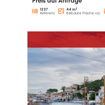
Preis auf Anfrage
Mieten
2
1237
44 m
Referenz
Bebaute Fläche ca.