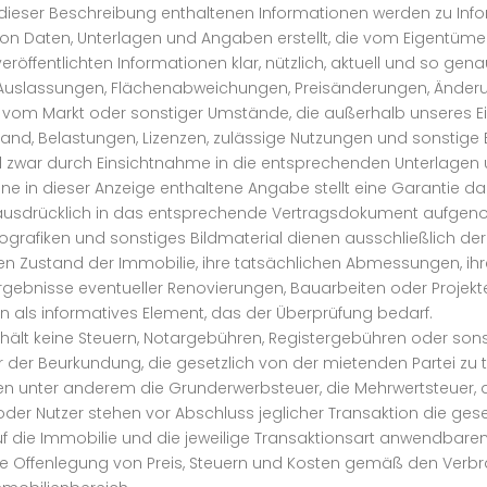
r dieser Beschreibung enthaltenen Informationen werden zu I
on Daten, Unterlagen und Angaben erstellt, die vom Eigentümer 
veröffentlichten Informationen klar, nützlich, aktuell und so g
, Auslassungen, Flächenabweichungen, Preisänderungen, Änder
 vom Markt oder sonstiger Umstände, die außerhalb unseres Ein
stand, Belastungen, Lizenzen, zulässige Nutzungen und sonstig
d zwar durch Einsichtnahme in die entsprechenden Unterlagen 
ne in dieser Anzeige enthaltene Angabe stellt eine Garantie dar
rd ausdrücklich in das entsprechende Vertragsdokument aufge
nfografiken und sonstiges Bildmaterial dienen ausschließlich d
llen Zustand der Immobilie, ihre tatsächlichen Abmessungen, i
ebnisse eventueller Renovierungen, Bauarbeiten oder Projekte 
rn als informatives Element, das der Überprüfung bedarf.
enthält keine Steuern, Notargebühren, Registergebühren oder
r der Beurkundung, die gesetzlich von der mietenden Partei zu t
n unter anderem die Grunderwerbsteuer, die Mehrwertsteuer, 
der Nutzer stehen vor Abschluss jeglicher Transaktion die ges
uf die Immobilie und die jeweilige Transaktionsart anwendbaren
ie Offenlegung von Preis, Steuern und Kosten gemäß den Verb