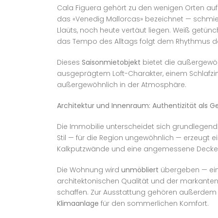
Cala Figuera gehört zu den wenigen Orten auf 
das «Venedig Mallorcas» bezeichnet — schmie
Llaüts, noch heute vertäut liegen. Weiß getün
das Tempo des Alltags folgt dem Rhythmus des
Dieses
Saisonmietobjekt
bietet die außergewö
ausgeprägtem Loft-Charakter, einem Schlafzi
außergewöhnlich in der Atmosphäre.
Architektur und Innenraum: Authentizität als G
Die Immobilie unterscheidet sich grundlegend v
Stil — für die Region ungewöhnlich — erzeugt e
Kalkputzwände und eine angemessene Deckenhöh
Die Wohnung wird
unmöbliert
übergeben — ein 
architektonischen Qualität und der markanten Ma
schaffen. Zur Ausstattung gehören außerdem
Klimaanlage
für den sommerlichen Komfort.