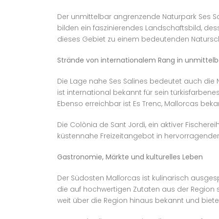
Der unmittelbar angrenzende Naturpark Ses S
bilden ein faszinierendes Landschaftsbild, des
dieses Gebiet zu einem bedeutenden Natursch
Strände von internationalem Rang in unmittel
Die Lage nahe Ses Salines bedeutet auch die 
ist international bekannt für sein türkisfarb
Ebenso erreichbar ist Es Trenc, Mallorcas bek
Die Colònia de Sant Jordi, ein aktiver Fisch
küstennahe Freizeitangebot in hervorragender
Gastronomie, Märkte und kulturelles Leben
Der Südosten Mallorcas ist kulinarisch ausgesp
die auf hochwertigen Zutaten aus der Region 
weit über die Region hinaus bekannt und biet