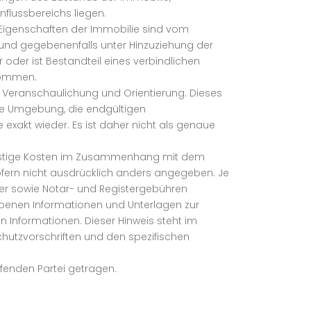
flussbereichs liegen.
e Eigenschaften der Immobilie sind vom
und gegebenenfalls unter Hinzuziehung der
 oder ist Bestandteil eines verbindlichen
nommen.
er Veranschaulichung und Orientierung. Dieses
hre Umgebung, die endgültigen
exakt wieder. Es ist daher nicht als genaue
 sonstige Kosten im Zusammenhang mit dem
sofern nicht ausdrücklich anders angegeben. Je
uer sowie Notar- und Registergebühren
iebenen Informationen und Unterlagen zur
n Informationen. Dieser Hinweis steht im
hutzvorschriften und den spezifischen
fenden Partei getragen.