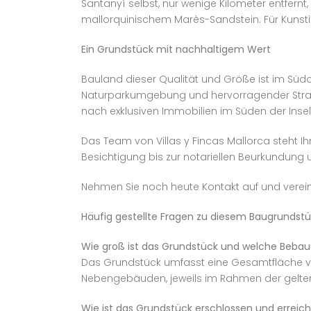
Santanyí selbst, nur wenige Kilometer entfernt
mallorquinischem Marès-Sandstein. Für Kunstint
Ein Grundstück mit nachhaltigem Wert
Bauland dieser Qualität und Größe ist im Sü
Naturparkumgebung und hervorragender Strand
nach exklusiven Immobilien im Süden der Insel u
Das Team von Villas y Fincas Mallorca steht I
Besichtigung bis zur notariellen Beurkundung u
Nehmen Sie noch heute Kontakt auf und vereinb
Häufig gestellte Fragen zu diesem Baugrundstüc
Wie groß ist das Grundstück und welche Beba
Das Grundstück umfasst eine Gesamtfläche von
Nebengebäuden, jeweils im Rahmen der gelte
Wie ist das Grundstück erschlossen und erreic