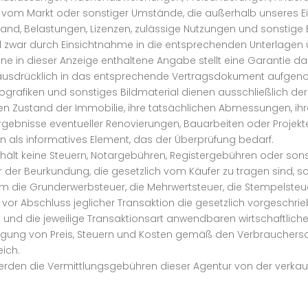
 vom Markt oder sonstiger Umstände, die außerhalb unseres Ein
stand, Belastungen, Lizenzen, zulässige Nutzungen und sonstig
d zwar durch Einsichtnahme in die entsprechenden Unterlagen 
ne in dieser Anzeige enthaltene Angabe stellt eine Garantie dar
rd ausdrücklich in das entsprechende Vertragsdokument aufge
nfografiken und sonstiges Bildmaterial dienen ausschließlich d
llen Zustand der Immobilie, ihre tatsächlichen Abmessungen, i
ebnisse eventueller Renovierungen, Bauarbeiten oder Projekte 
rn als informatives Element, das der Überprüfung bedarf.
enthält keine Steuern, Notargebühren, Registergebühren oder
r der Beurkundung, die gesetzlich vom Käufer zu tragen sind, 
m die Grunderwerbsteuer, die Mehrwertsteuer, die Stempelste
vor Abschluss jeglicher Transaktion die gesetzlich vorgeschr
e und die jeweilige Transaktionsart anwendbaren wirtschaftliche
egung von Preis, Steuern und Kosten gemäß den Verbrauchersc
ich.
werden die Vermittlungsgebühren dieser Agentur von der verkau