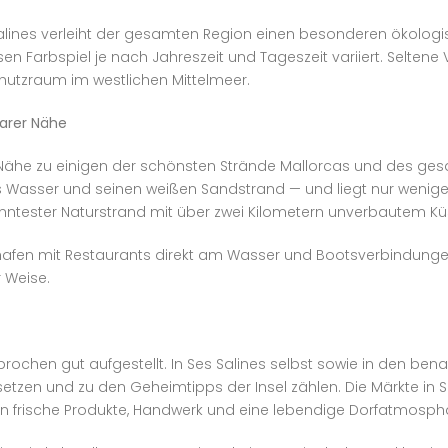
alines verleiht der gesamten Region einen besonderen ökolog
sen Farbspiel je nach Jahreszeit und Tageszeit variiert. Selte
utzraum im westlichen Mittelmeer.
barer Nähe
Nähe zu einigen der schönsten Strände Mallorcas und des gesa
enes Wasser und seinen weißen Sandstrand — und liegt nur weni
anntester Naturstrand mit über zwei Kilometern unverbautem Küs
ereihafen mit Restaurants direkt am Wasser und Bootsverbindun
 Weise.
rochen gut aufgestellt. In Ses Salines selbst sowie in den ben
setzen und zu den Geheimtipps der Insel zählen. Die Märkte i
en frische Produkte, Handwerk und eine lebendige Dorfatmosph