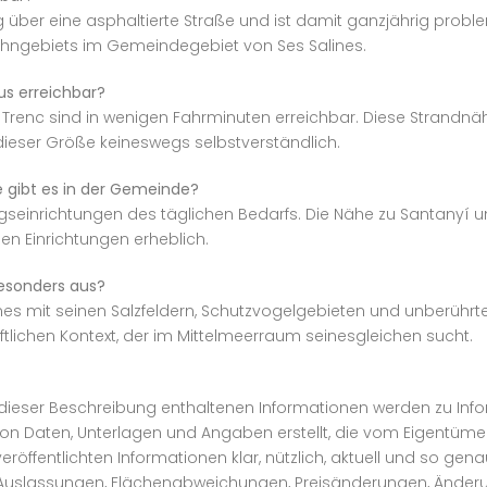
g über eine asphaltierte Straße und ist damit ganzjährig proble
ohngebiets im Gemeindegebiet von Ses Salines.
s erreichbar?
 Trenc sind in wenigen Fahrminuten erreichbar. Diese Strandnä
ieser Größe keineswegs selbstverständlich.
 gibt es in der Gemeinde?
ungseinrichtungen des täglichen Bedarfs. Die Nähe zu Santany
en Einrichtungen erheblich.
esonders aus?
es mit seinen Salzfeldern, Schutzvogelgebieten und unberührt
lichen Kontext, der im Mittelmeerraum seinesgleichen sucht.
r dieser Beschreibung enthaltenen Informationen werden zu I
on Daten, Unterlagen und Angaben erstellt, die vom Eigentümer 
veröffentlichten Informationen klar, nützlich, aktuell und so g
, Auslassungen, Flächenabweichungen, Preisänderungen, Änder