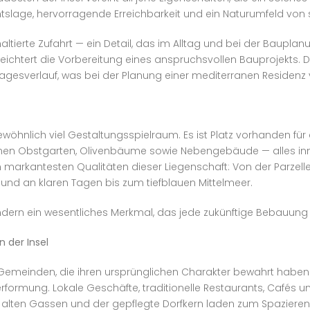
lage, hervorragende Erreichbarkeit und ein Naturumfeld von s
tierte Zufahrt — ein Detail, das im Alltag und bei der Bauplanun
ichtert die Vorbereitung eines anspruchsvollen Bauprojekts. D
gesverlauf, was bei der Planung einer mediterranen Residenz 
wöhnlich viel Gestaltungsspielraum. Es ist Platz vorhanden für 
nen Obstgarten, Olivenbäume sowie Nebengebäude — alles inn
arkantesten Qualitäten dieser Liegenschaft: Von der Parzelle a
 und an klaren Tagen bis zum tiefblauen Mittelmeer.
sondern ein wesentliches Merkmal, das jede zukünftige Bebauung 
 der Insel
Gemeinden, die ihren ursprünglichen Charakter bewahrt haben.
ormung. Lokale Geschäfte, traditionelle Restaurants, Cafés un
e alten Gassen und der gepflegte Dorfkern laden zum Spaziere