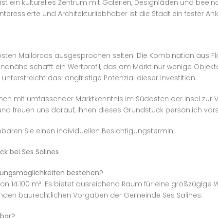
, ist ein kulturelles Zentrum mit Galerien, Designläden und bee
eressierte und Architekturliebhaber ist die Stadt ein fester Anl
dosten Mallorcas ausgesprochen selten. Die Kombination aus
nähe schafft ein Wertprofil, das am Markt nur wenige Objekt
nterstreicht das langfristige Potenzial dieser Investition.
hnen mit umfassender Marktkenntnis im Südosten der Insel zur V
nd freuen uns darauf, Ihnen dieses Grundstück persönlich vorst
aren Sie einen individuellen Besichtigungstermin.
k bei Ses Salines
uungsmöglichkeiten bestehen?
 14.100 m². Es bietet ausreichend Raum für eine großzügige W
nden baurechtlichen Vorgaben der Gemeinde Ses Salines.
hbar?