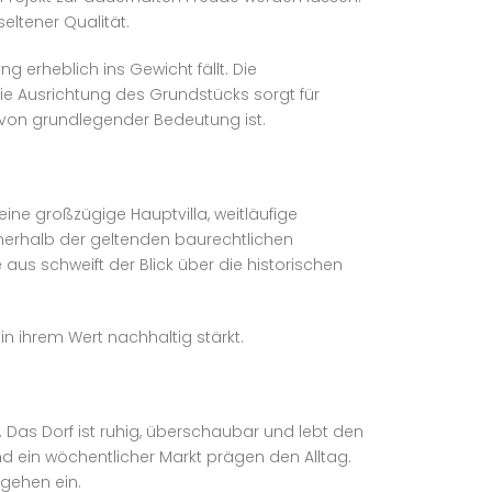
eltener Qualität.
g erheblich ins Gewicht fällt. Die
ie Ausrichtung des Grundstücks sorgt für
von grundlegender Bedeutung ist.
eine großzügige Hauptvilla, weitläufige
erhalb der geltenden baurechtlichen
us schweift der Blick über die historischen
in ihrem Wert nachhaltig stärkt.
 Das Dorf ist ruhig, überschaubar und lebt den
d ein wöchentlicher Markt prägen den Alltag.
ngehen ein.