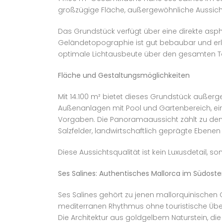
großzügige Fläche, außergewöhnliche Aussichts
Das Grundstück verfügt über eine direkte asphal
Geländetopographie ist gut bebaubar und erle
optimale Lichtausbeute über den gesamten Ta
Fläche und Gestaltungsmöglichkeiten
Mit 14.100 m² bietet dieses Grundstück außerge
Außenanlagen mit Pool und Gartenbereich, ei
Vorgaben. Die Panoramaaussicht zählt zu den m
Salzfelder, landwirtschaftlich geprägte Ebenen
Diese Aussichtsqualität ist kein Luxusdetail, 
Ses Salines: Authentisches Mallorca im Südosten
Ses Salines gehört zu jenen mallorquinischen 
mediterranen Rhythmus ohne touristische Überf
Die Architektur aus goldgelbem Naturstein, di