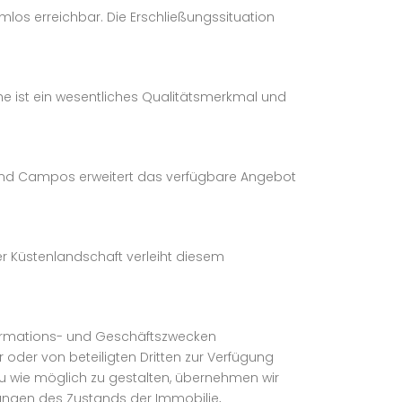
mlos erreichbar. Die Erschließungssituation
he ist ein wesentliches Qualitätsmerkmal und
í und Campos erweitert das verfügbare Angebot
er Küstenlandschaft verleiht diesem
nformations- und Geschäftszwecken
oder von beteiligten Dritten zur Verfügung
enau wie möglich zu gestalten, übernehmen wir
ungen des Zustands der Immobilie,