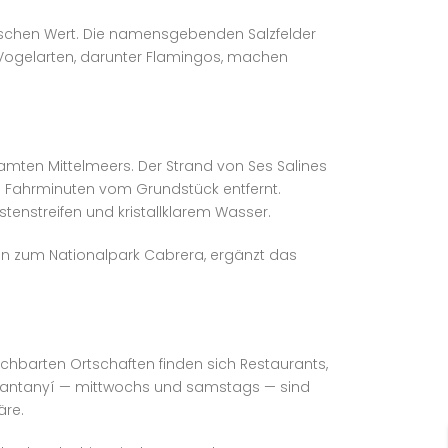
ischen Wert. Die namensgebenden Salzfelder
ne Vogelarten, darunter Flamingos, machen
mten Mittelmeers. Der Strand von Ses Salines
ge Fahrminuten vom Grundstück entfernt.
tenstreifen und kristallklarem Wasser.
gen zum Nationalpark Cabrera, ergänzt das
achbarten Ortschaften finden sich Restaurants,
n Santanyí — mittwochs und samstags — sind
äre.