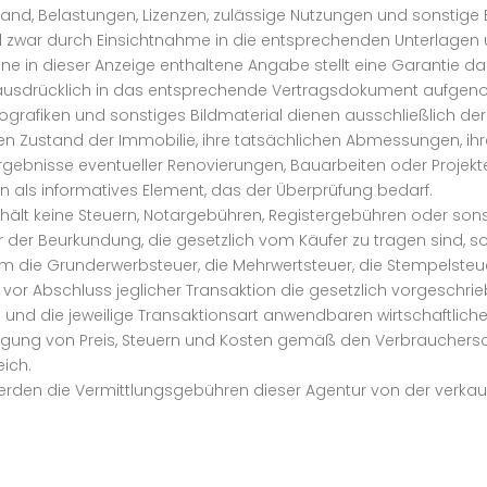
stand, Belastungen, Lizenzen, zulässige Nutzungen und sonstig
d zwar durch Einsichtnahme in die entsprechenden Unterlagen 
ne in dieser Anzeige enthaltene Angabe stellt eine Garantie dar
rd ausdrücklich in das entsprechende Vertragsdokument aufge
nfografiken und sonstiges Bildmaterial dienen ausschließlich d
llen Zustand der Immobilie, ihre tatsächlichen Abmessungen, i
ebnisse eventueller Renovierungen, Bauarbeiten oder Projekte 
rn als informatives Element, das der Überprüfung bedarf.
enthält keine Steuern, Notargebühren, Registergebühren oder
r der Beurkundung, die gesetzlich vom Käufer zu tragen sind, 
m die Grunderwerbsteuer, die Mehrwertsteuer, die Stempelste
vor Abschluss jeglicher Transaktion die gesetzlich vorgeschr
e und die jeweilige Transaktionsart anwendbaren wirtschaftliche
egung von Preis, Steuern und Kosten gemäß den Verbrauchersc
ich.
werden die Vermittlungsgebühren dieser Agentur von der verkau