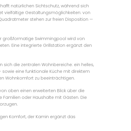
afft natürlichen Sichtschutz, während sich
t vielfältige Gestaltungsmöglichkeiten: von
uadratmeter stehen zur freien Disposition —
ser großformatige Swimmingpool wird von
n. Eine integrierte Grillstation ergänzt den
 sich die zentralen Wohnbereiche: ein helles,
owie eine funktionale Küche mit direktem
en Wohnkomfort zu beeinträchtigen.
von oben einen erweiterten Blick über die
e Familien oder Haushalte mit Gästen. Die
vorzugen.
igen Komfort, der Kamin ergänzt das