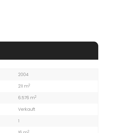
2004
2
211 m
2
6.576 m
Verkauft
1
2
16 m