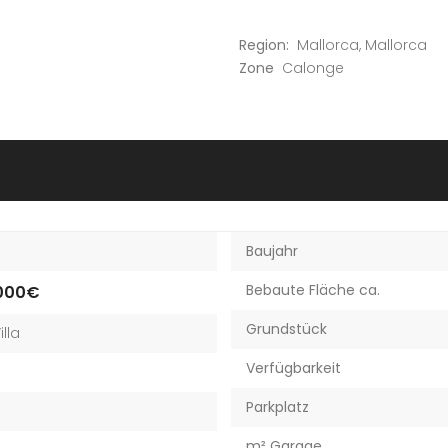
Region:
Mallorca
,
Mallorca
Zone
Calonge
Baujahr
Bebaute Fläche ca.
.000€
Grundstück
illa
Verfügbarkeit
Parkplatz
m² Garage