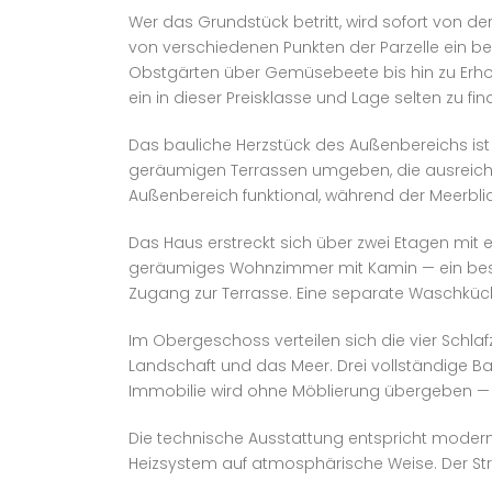
Wer das Grundstück betritt, wird sofort von 
von verschiedenen Punkten der Parzelle ein be
Obstgärten über Gemüsebeete bis hin zu Erhol
ein in dieser Preisklasse und Lage selten zu fi
Das bauliche Herzstück des Außenbereichs is
geräumigen Terrassen umgeben, die ausreichend
Außenbereich funktional, während der Meerblick 
Das Haus erstreckt sich über zwei Etagen mit e
geräumiges Wohnzimmer mit Kamin — ein beso
Zugang zur Terrasse. Eine separate Waschküc
Im Obergeschoss verteilen sich die vier Schla
Landschaft und das Meer. Drei vollständige B
Immobilie wird ohne Möblierung übergeben — ei
Die technische Ausstattung entspricht moder
Heizsystem auf atmosphärische Weise. Der Str