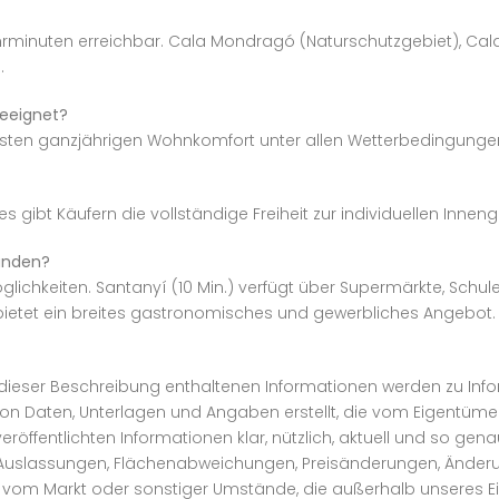
rminuten erreichbar. Cala Mondragó (Naturschutzgebiet), Cal
.
geeignet?
isten ganzjährigen Wohnkomfort unter allen Wetterbedingunge
s gibt Käufern die vollständige Freiheit zur individuellen Innen
handen?
chkeiten. Santanyí (10 Min.) verfügt über Supermärkte, Schu
 bietet ein breites gastronomisches und gewerbliches Angebot.
r dieser Beschreibung enthaltenen Informationen werden zu I
on Daten, Unterlagen und Angaben erstellt, die vom Eigentümer 
veröffentlichten Informationen klar, nützlich, aktuell und so g
, Auslassungen, Flächenabweichungen, Preisänderungen, Änder
 vom Markt oder sonstiger Umstände, die außerhalb unseres Ein