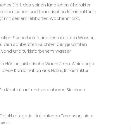
sches Dorf, das seinen ländlichen Charakter
ronomischen und touristischen Infrastruktur in
ugt mit seinem lebhaften Wochenmarkt,
sken Fischerhafen und kristallklarem Wasser,
t zu den saubersten Buchten der gesamten
m Sand und türkisfarbenem Wasser.
ische Höhlen, historische Wachtürme, Weinberge
 diese Kombination aus Natur, Infrastruktur
ie Kontakt auf und vereinbaren Sie einen
bjektkategorie. Umlaufende Terrassen, eine
eich.