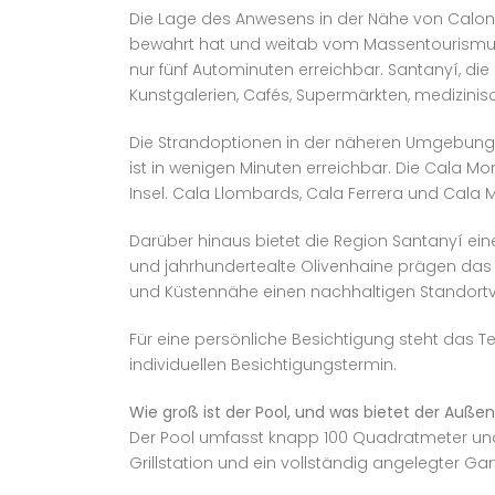
Die Lage des Anwesens in der Nähe von Calonge
bewahrt hat und weitab vom Massentourismus li
nur fünf Autominuten erreichbar. Santanyí, d
Kunstgalerien, Cafés, Supermärkten, medizini
Die Strandoptionen in der näheren Umgebung si
ist in wenigen Minuten erreichbar. Die Cala
Insel. Cala Llombards, Cala Ferrera und Cal
Darüber hinaus bietet die Region Santanyí eine
und jahrhundertealte Olivenhaine prägen das H
und Küstennähe einen nachhaltigen Standortvo
Für eine persönliche Besichtigung steht das T
individuellen Besichtigungstermin.
Wie groß ist der Pool, und was bietet der Auße
Der Pool umfasst knapp 100 Quadratmeter und
Grillstation und ein vollständig angelegter G