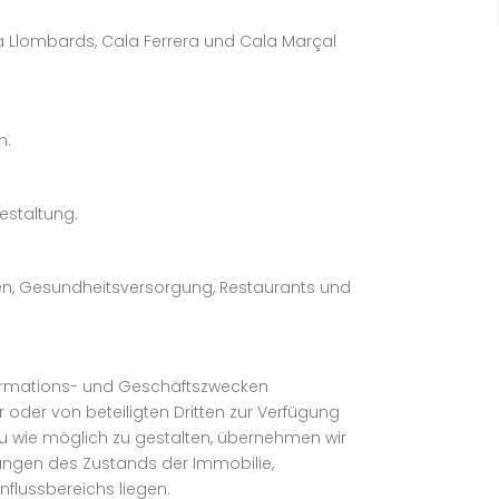
a Llombards, Cala Ferrera und Cala Marçal
n.
gestaltung.
len, Gesundheitsversorgung, Restaurants und
nformations- und Geschäftszwecken
oder von beteiligten Dritten zur Verfügung
enau wie möglich zu gestalten, übernehmen wir
ungen des Zustands der Immobilie,
flussbereichs liegen.