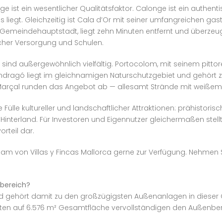
 ist ein wesentlicher Qualitätsfaktor. Calonge ist ein authenti
egt. Gleichzeitig ist Cala d’Or mit seiner umfangreichen gast
ie Gemeindehauptstadt, liegt zehn Minuten entfernt und überze
scher Versorgung und Schulen.
nd außergewöhnlich vielfältig. Portocolom, mit seinem pittore
 Mondragó liegt im gleichnamigen Naturschutzgebiet und gehör
a Marçal runden das Angebot ab — allesamt Strände mit weiße
 Fülle kultureller und landschaftlicher Attraktionen: prähistor
interland. Für Investoren und Eigennutzer gleichermaßen stellt
rteil dar.
eam von Villas y Fincas Mallorca gerne zur Verfügung. Nehmen S
nbereich?
 gehört damit zu den großzügigsten Außenanlagen in dieser O
arten auf 6.576 m² Gesamtfläche vervollständigen den Außenber