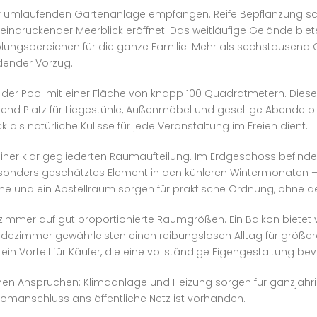
der umlaufenden Gartenanlage empfangen. Reife Bepflanzung sch
eindruckender Meerblick eröffnet. Das weitläufige Gelände biete
ungsbereichen für die ganze Familie. Mehr als sechstausend Q
ndender Vorzug.
t der Pool mit einer Fläche von knapp 100 Quadratmetern. Die
 Platz für Liegestühle, Außenmöbel und gesellige Abende biete
als natürliche Kulisse für jede Veranstaltung im Freien dient.
iner klar gegliederten Raumaufteilung. Im Erdgeschoss befinden
nders geschätztes Element in den kühleren Wintermonaten — s
he und ein Abstellraum sorgen für praktische Ordnung, ohne d
fzimmer auf gut proportionierte Raumgrößen. Ein Balkon bietet 
adezimmer gewährleisten einen reibungslosen Alltag für größer
n Vorteil für Käufer, die eine vollständige Eigengestaltung be
nen Ansprüchen: Klimaanlage und Heizung sorgen für ganzjähr
omanschluss ans öffentliche Netz ist vorhanden.