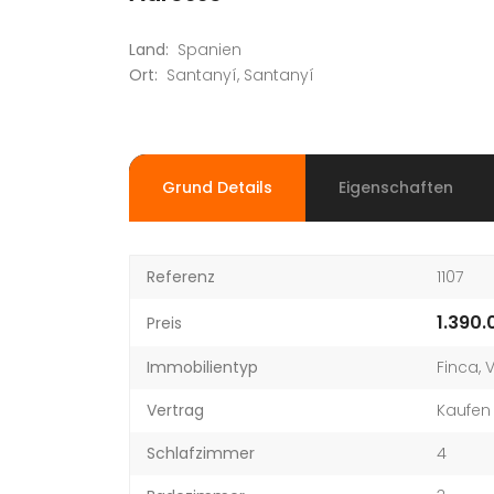
Land:
Spanien
Ort:
Santanyí
,
Santanyí
Grund Details
Eigenschaften
Referenz
1107
1.390
Preis
Immobilientyp
Finca
,
V
Vertrag
Kaufen
Schlafzimmer
4