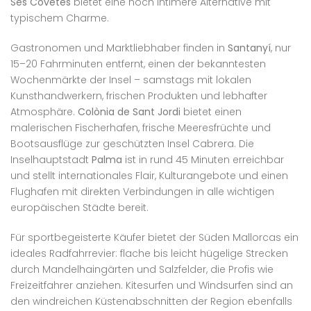
Ses Covetes
bietet eine noch intimere Alternative mit
typischem Charme.
Gastronomen und Marktliebhaber finden in
Santanyí
, nur
15–20 Fahrminuten entfernt, einen der bekanntesten
Wochenmärkte der Insel – samstags mit lokalen
Kunsthandwerkern, frischen Produkten und lebhafter
Atmosphäre.
Colònia de Sant Jordi
bietet einen
malerischen Fischerhafen, frische Meeresfrüchte und
Bootsausflüge zur geschützten Insel Cabrera. Die
Inselhauptstadt
Palma
ist in rund 45 Minuten erreichbar
und stellt internationales Flair, Kulturangebote und einen
Flughafen mit direkten Verbindungen in alle wichtigen
europäischen Städte bereit.
Für sportbegeisterte Käufer bietet der Süden Mallorcas ein
ideales Radfahrrevier: flache bis leicht hügelige Strecken
durch Mandelhaingärten und Salzfelder, die Profis wie
Freizeitfahrer anziehen. Kitesurfen und Windsurfen sind an
den windreichen Küstenabschnitten der Region ebenfalls