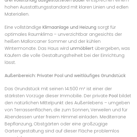
drei vollständig ausgestatteten Bäder
entsprechen einem
hohen Ausstattungsstandard mit klaren Linien und edlen
Materialien.
Eine vollständige
Klimaanlage und Heizung
sorgt für
optimales Raumklima – unverzichtbar angesichts der
heißen Mallorcaner Sommer und der kühlen
Wintermonate. Das Haus wird
unmöbliert
übergeben, was
Käufern die volle Gestaltungsfreiheit bei der Einrichtung
lässt.
Außenbereich: Privater Pool und weitläufiges Grundstück
Das Grundstück mit seinen 14.500 m² ist einer der
stärksten Vorzüge dieser Immobilie. Der private
Pool
bildet
den natürlichen Mittelpunkt des Außenlebens – umgeben
von Terrassenflächen, die zum Sonnen, Verweilen und für
Abendessen unter freiem Himmel einladen. Mediterrane
Bepflanzung, Obstgärten oder eine großzügige
Gartengestaltung sind auf dieser Fläche problemlos