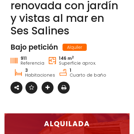
renovada con jardín
y vistas al mar en
Ses Salines
Bajo petición
Alquiler
2
911
146 m
Referencia
Superficie aprox.
3
1
Habitaciones
Cuarto de baño
ALQUILADA