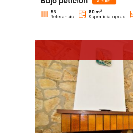
Bajo petición
Alquiler
2
55
80 m
Referencia
Superficie aprox.