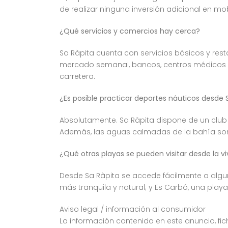
de realizar ninguna inversión adicional en mobi
¿Qué servicios y comercios hay cerca?
Sa Ràpita cuenta con servicios básicos y re
mercado semanal, bancos, centros médicos y
carretera.
¿Es posible practicar deportes náuticos desde 
Absolutamente. Sa Ràpita dispone de un club
Además, las aguas calmadas de la bahía son id
¿Qué otras playas se pueden visitar desde la v
Desde Sa Ràpita se accede fácilmente a algun
más tranquila y natural; y Es Carbó, una pla
Aviso legal / información al consumidor
La información contenida en este anuncio, fich