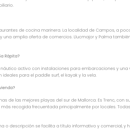
liario.
staurantes de cocina marinera. La localidad de Campos, a po
 una amplia oferta de comercios. Llucmajor y Palma también
Sa Ràpita?
 náutico activo con instalaciones para embarcaciones y una v
eales para el paddle surf, el kayak y la vela.
ivienda?
as de las mejores playas del sur de Mallorca: Es Trenc, con 
ya más recogida frecuentada principalmente por locales. Todas
a o descripción se facilita a título informativo y comercial, y 