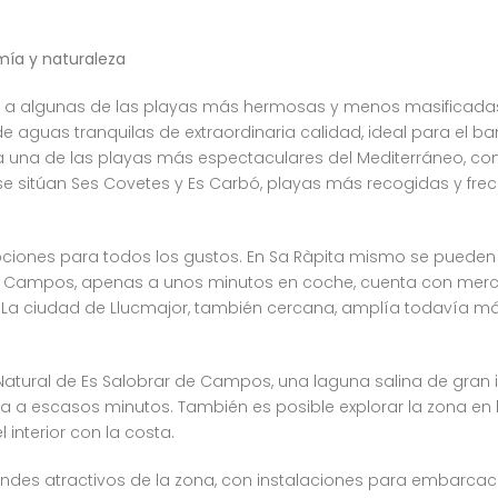
omía y naturaleza
do a algunas de las playas más hermosas y menos masificadas 
 aguas tranquilas de extraordinaria calidad, ideal para el baño
a una de las playas más espectaculares del Mediterráneo, co
se sitúan Ses Covetes y Es Carbó, playas más recogidas y fre
pciones para todos los gustos. En Sa Ràpita mismo se pueden
d de Campos, apenas a unos minutos en coche, cuenta con me
s. La ciudad de Llucmajor, también cercana, amplía todavía má
 Natural de Es Salobrar de Campos, una laguna salina de gra
a a escasos minutos. También es posible explorar la zona en b
interior con la costa.
grandes atractivos de la zona, con instalaciones para embarca