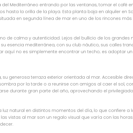
el Mediterráneo entrando por las ventanas, tomar el café en 
 hasta la orilla de la playa. Esta planta baja en alquiler en S
ituada en segunda línea de mar en uno de los rincones más a
mo de calma y autenticidad. Lejos del bullicio de los grandes 
u esencia mediterránea, con su club náutico, sus calles tran
ar aquí no es simplemente encontrar un techo; es adoptar un e
a, su generosa terraza exterior orientada al mar. Accesible dir
la sombra por la tarde o a reunirse con amigos al caer el sol,
tarse durante gran parte del año, aprovechando el privilegiad
a luz natural en distintos momentos del día, lo que confiere a
las vistas al mar son un regalo visual que varía con las hora
rdecer.