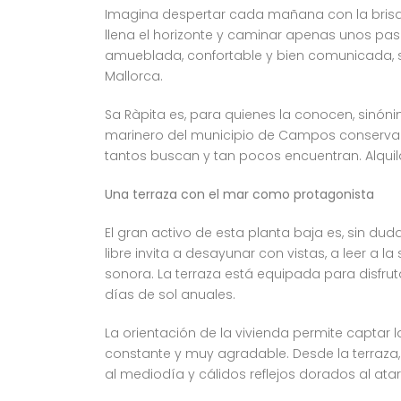
Imagina despertar cada mañana con la brisa d
llena el horizonte y caminar apenas unos pasos
amueblada, confortable y bien comunicada, s
Mallorca.
Sa Ràpita es, para quienes la conocen, sinóni
marinero del municipio de Campos conserva s
tantos buscan y tan pocos encuentran. Alquil
Una terraza con el mar como protagonista
El gran activo de esta planta baja es, sin dud
libre invita a desayunar con vistas, a leer a 
sonora. La terraza está equipada para disfru
días de sol anuales.
La orientación de la vivienda permite captar l
constante y muy agradable. Desde la terraza, 
al mediodía y cálidos reflejos dorados al ata