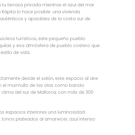
tu terraza privada mientras el azul del mar
a Ràpita lo hace posible: una vivienda
uténticos y apacibles de la costa sur de
núcleos turísticos, este pequeño pueblo
quilas y esa atmósfera de pueblo costero que
stilo de vida.
ectamente desde el salón, este espacio al aire
 con el murmullo de las olas como banda
o clima del sur de Mallorca, con más de 300
 los espacios interiores una luminosidad
s: tonos plateados al amanecer, azul intenso