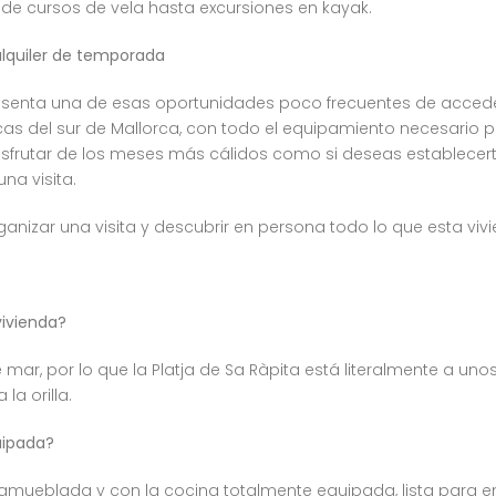
sde cursos de vela hasta excursiones en kayak.
alquiler de temporada
epresenta una de esas oportunidades poco frecuentes de acced
as del sur de Mallorca, con todo el equipamiento necesario pa
sfrutar de los meses más cálidos como si deseas establecer
na visita.
ganizar una visita y descubrir en persona todo lo que esta vivi
vivienda?
 mar, por lo que la Platja de Sa Ràpita está literalmente a 
a orilla.
uipada?
amueblada y con la cocina totalmente equipada, lista para ent