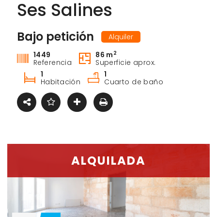
Ses Salines
Bajo petición
Alquiler
2
1449
86 m
Referencia
Superficie aprox.
1
1
Habitación
Cuarto de baño
ALQUILADA