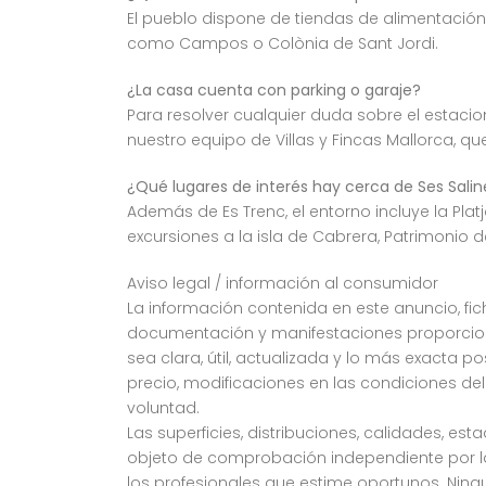
El pueblo dispone de tiendas de alimentación,
como Campos o Colònia de Sant Jordi.
¿La casa cuenta con parking o garaje?
Para resolver cualquier duda sobre el estac
nuestro equipo de Villas y Fincas Mallorca, qu
¿Qué lugares de interés hay cerca de Ses Salin
Además de Es Trenc, el entorno incluye la Plat
excursiones a la isla de Cabrera, Patrimonio
Aviso legal / información al consumidor
La información contenida en este anuncio, fich
documentación y manifestaciones proporciona
sea clara, útil, actualizada y lo más exacta p
precio, modificaciones en las condiciones del
voluntad.
Las superficies, distribuciones, calidades, e
objeto de comprobación independiente por la 
los profesionales que estime oportunos. Ning