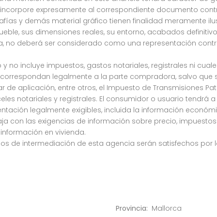
e incorpore expresamente al correspondiente documento contr
grafías y demás material gráfico tienen finalidad meramente ilu
mueble, sus dimensiones reales, su entorno, acabados definitiv
ia, no deberá ser considerado como una representación contr
 y no incluye impuestos, gastos notariales, registrales ni cual
e correspondan legalmente a la parte compradora, salvo que s
ar de aplicación, entre otros, el Impuesto de Transmisiones Pat
s notariales y registrales. El consumidor o usuario tendrá a 
tación legalmente exigibles, incluida la información económic
ja con las exigencias de información sobre precio, impuestos
información en vivienda.
rios de intermediación de esta agencia serán satisfechos por 
Provincia:
Mallorca