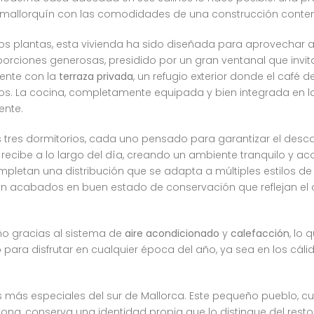
l mallorquín con las comodidades de una construcción cont
dos plantas, esta vivienda ha sido diseñada para aprovechar 
ciones generosas, presidido por un gran ventanal que invita 
ente con la
terraza privada
, un refugio exterior donde el café
os. La cocina, completamente equipada y bien integrada en la
ente.
s tres dormitorios, cada uno pensado para garantizar el descan
recibe a lo largo del día, creando un ambiente tranquilo y ac
pletan una distribución que se adapta a múltiples estilos de
on acabados en buen estado de conservación que reflejan el
año gracias al sistema de
aire acondicionado
y
calefacción
, lo
 para disfrutar en cualquier época del año, ya sea en los cál
os más especiales del sur de Mallorca. Este pequeño pueblo, c
ona, conserva una identidad propia que lo distingue del resto.