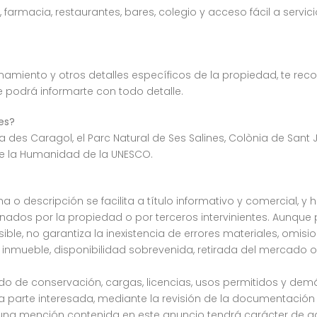
 farmacia, restaurantes, bares, colegio y acceso fácil a serv
ionamiento y otros detalles específicos de la propiedad, te
e podrá informarte con todo detalle.
es?
ja des Caragol, el Parc Natural de Ses Salines, Colònia de Sant 
 de la Humanidad de la UNESCO.
a o descripción se facilita a título informativo y comercial, y 
dos por la propiedad o por terceros intervinientes. Aunque
osible, no garantiza la inexistencia de errores materiales, omis
 inmueble, disponibilidad sobrevenida, retirada del mercado o
stado de conservación, cargas, licencias, usos permitidos y de
parte interesada, mediante la revisión de la documentación c
una mención contenida en este anuncio tendrá carácter de ga