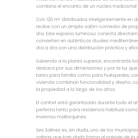
combina el encanto de un núcleo tradiciona
Con 120 m² distribuidos inteligentemente en 
recibe con un amplio salón-comedor de propor
día. Este espacio luminoso conecta directam
convierten en auténticos rituales mediterráne
día a día con una distribución práctica y efici
Subiendo a la planta superior, encontrarás lo
destaca por sus dimensiones y por la luz que 
tanto para familia como para huéspedes, com
vivienda combinan funcionalidad y diseño, c
la propiedad a lo largo de los años.
El confort está garantizado durante todo el 
perfecta tanto para residencia habitual como
inviernos mallorquines.
Ses Salines es, sin duda, uno de los municipi
salinas que han dado forma al paisaje de la z