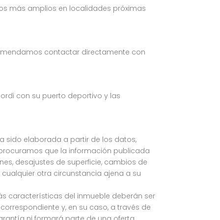
icios más amplios en localidades próximas
 recomendamos contactar directamente con
Jordi con su puerto deportivo y las
ha sido elaborada a partir de los datos,
 procuramos que la información publicada
iones, desajustes de superficie, cambios de
 cualquier otra circunstancia ajena a su
más características del inmueble deberán ser
orrespondiente y, en su caso, a través de
rantía ni formará parte de una oferta