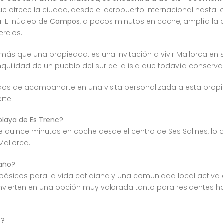
e ofrece la ciudad, desde el aeropuerto internacional hasta l
. El núcleo de
Campos
, a pocos minutos en coche, amplía la o
rcios.
ás que una propiedad: es una invitación a vivir Mallorca en
ilidad de un pueblo del sur de la isla que todavía conserva
s de acompañarte en una visita personalizada a esta propi
rte.
playa de Es Trenc?
 quince minutos en coche desde el centro de Ses Salines, lo 
Mallorca.
 año?
s básicos para la vida cotidiana y una comunidad local activa 
a convierten en una opción muy valorada tanto para residente
s?