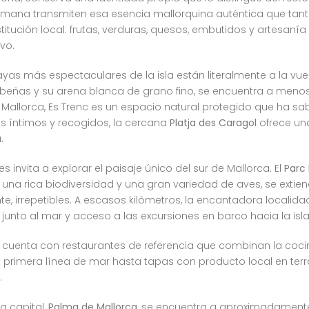
semana transmiten esa esencia mallorquina auténtica que tan
tución local: frutas, verduras, quesos, embutidos y artesaní
vo.
as más espectaculares de la isla están literalmente a la vuel
ibeñas y su arena blanca de grano fino, se encuentra a meno
lorca, Es Trenc es un espacio natural protegido que ha sabi
s íntimos y recogidos, la cercana
Platja des Caragol
ofrece una
.
s invita a explorar el paisaje único del sur de Mallorca. El
Parc 
a rica biodiversidad y una gran variedad de aves, se extiende
e, irrepetibles. A escasos kilómetros, la encantadora localid
unto al mar y acceso a las excursiones en barco hacia la isl
a cuenta con restaurantes de referencia que combinan la coci
rimera línea de mar hasta tapas con producto local en terra
.
la capital,
Palma de Mallorca
, se encuentra a aproximadamente