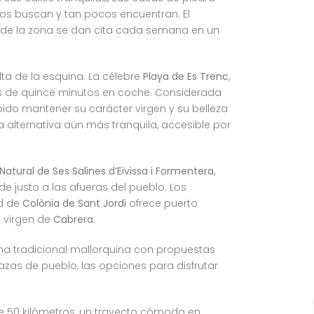
tos buscan y tan pocos encuentran. El
a de la zona se dan cita cada semana en un
ta de la esquina. La célebre
Playa de Es Trenc
,
s de quince minutos en coche. Considerada
do mantener su carácter virgen y su belleza
 alternativa aún más tranquila, accesible por
Natural de Ses Salines d’Eivissa i Formentera
,
 justo a las afueras del pueblo. Los
ad de
Colònia de Sant Jordi
ofrece puerto
a virgen de
Cabrera
.
na tradicional mallorquina con propuestas
zas de pueblo, las opciones para disfrutar
 50 kilómetros, un trayecto cómodo en