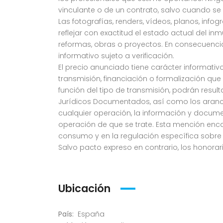
vinculante o de un contrato, salvo cuando s
Las fotografías, renders, vídeos, planos, info
reflejar con exactitud el estado actual del in
reformas, obras o proyectos. En consecuenc
informativo sujeto a verificación.
El precio anunciado tiene carácter informativo
transmisión, financiación o formalización qu
función del tipo de transmisión, podrán result
Jurídicos Documentados, así como los arancele
cualquier operación, la información y documen
operación de que se trate. Esta mención enca
consumo y en la regulación específica sobre 
Salvo pacto expreso en contrario, los honora
Ubicación
País:
España