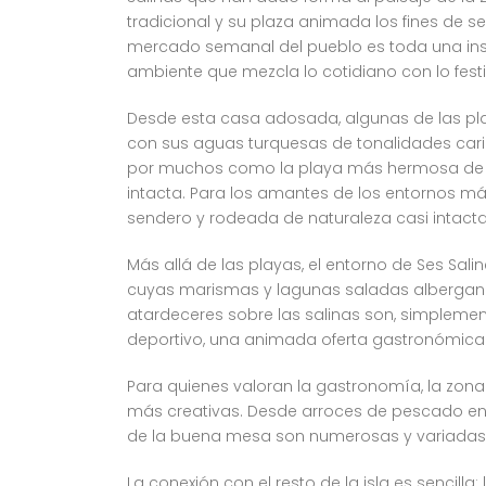
tradicional y su plaza animada los fines de 
mercado semanal del pueblo es toda una insti
ambiente que mezcla lo cotidiano con lo festi
Desde esta casa adosada, algunas de las play
con sus aguas turquesas de tonalidades car
por muchos como la playa más hermosa de Mal
intacta. Para los amantes de los entornos má
sendero y rodeada de naturaleza casi intacta
Más allá de las playas, el entorno de Ses Saline
cuyas marismas y lagunas saladas albergan un
atardeceres sobre las salinas son, simplement
deportivo, una animada oferta gastronómica j
Para quienes valoran la gastronomía, la zon
más creativas. Desde arroces de pescado en p
de la buena mesa son numerosas y variadas
La conexión con el resto de la isla es sencilla: 