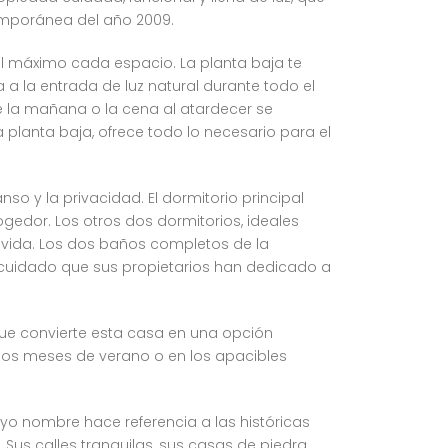
emporánea del año 2009.
al máximo cada espacio. La planta baja te
a la entrada de luz natural durante todo el
 de la mañana o la cena al atardecer se
 planta baja, ofrece todo lo necesario para el
so y la privacidad. El dormitorio principal
ogedor. Los otros dos dormitorios, ideales
 vida. Los dos baños completos de la
 cuidado que sus propietarios han dedicado a
 que convierte esta casa en una opción
idos meses de verano o en los apacibles
uyo nombre hace referencia a las históricas
 Sus calles tranquilas, sus casas de piedra