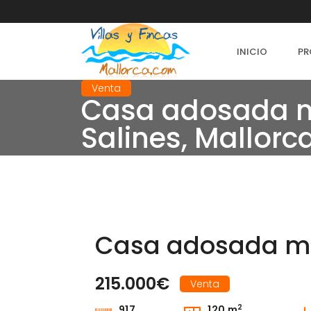
INICIO
PR
Venta
Casa adosada m
Salines, Mallorc
Casa adosada mod
215.000€
Venta
2
917
120 m