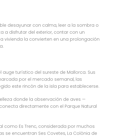
sible desayunar con calma, leer a la sombra o
 a disfrutar del exterior, contar con un
e la vivienda la convierten en una prolongación
a.
auge turístico del sureste de Mallorca. Sus
, marcada por el mercado semanal, las
gido este rincón de la isla para establecerse.
 belleza donde la observación de aves —
 conecta directamente con el Parque Natural
nal como Es Trenc, considerada por muchos
as se encuentran Ses Covetes, La Colònia de