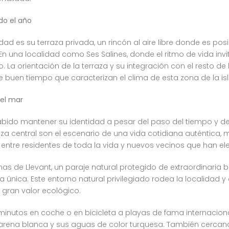
odo el año
ad es su terraza privada, un rincón al aire libre donde es po
 una localidad como Ses Salines, donde el ritmo de vida invita
no. La orientación de la terraza y su integración con el resto d
 buen tiempo que caracterizan el clima de esta zona de la isl
del mar
bido mantener su identidad a pesar del paso del tiempo y del 
laza central son el escenario de una vida cotidiana auténtica
 entre residentes de toda la vida y nuevos vecinos que han ele
nas de Llevant, un paraje natural protegido de extraordinaria
única. Este entorno natural privilegiado rodea la localidad y
gran valor ecológico.
minutos en coche o en bicicleta a playas de fama internacio
 arena blanca y sus aguas de color turquesa. También cercan