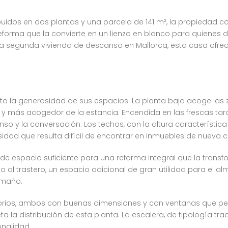
ibuidos en dos plantas y una parcela de 141 m², la propiedad c
eforma que la convierte en un lienzo en blanco para quienes d
egunda vivienda de descanso en Mallorca, esta casa ofrece 
diato la generosidad de sus espacios. La planta baja acoge la
 y más acogedor de la estancia. Encendida en las frescas tard
so y la conversación. Los techos, con la altura característica 
dad que resulta difícil de encontrar en inmuebles de nueva c
de espacio suficiente para una reforma integral que la trans
o al trastero, un espacio adicional de gran utilidad para el
amaño.
itorios, ambos con buenas dimensiones y con ventanas que per
a la distribución de esta planta. La escalera, de tipología tra
nalidad.