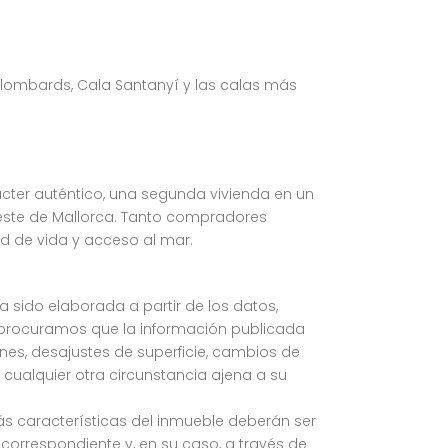
 Llombards, Cala Santanyí y las calas más
ter auténtico, una segunda vivienda en un
reste de Mallorca. Tanto compradores
ad de vida y acceso al mar.
ha sido elaborada a partir de los datos,
 procuramos que la información publicada
iones, desajustes de superficie, cambios de
 cualquier otra circunstancia ajena a su
más características del inmueble deberán ser
orrespondiente y, en su caso, a través de