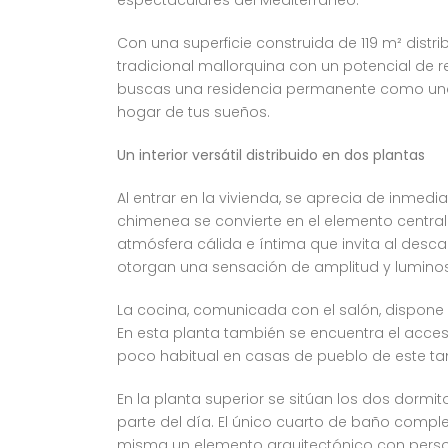
Con una superficie construida de 119 m² distr
tradicional mallorquina con un potencial de r
buscas una residencia permanente como una s
hogar de tus sueños.
Un interior versátil distribuido en dos plantas
Al entrar en la vivienda, se aprecia de inme
chimenea se convierte en el elemento central
atmósfera cálida e íntima que invita al descan
otorgan una sensación de amplitud y luminosi
La cocina, comunicada con el salón, dispone 
En esta planta también se encuentra el acces
poco habitual en casas de pueblo de este t
En la planta superior se sitúan los dos dorm
parte del día. El único cuarto de baño complet
misma un elemento arquitectónico con perso