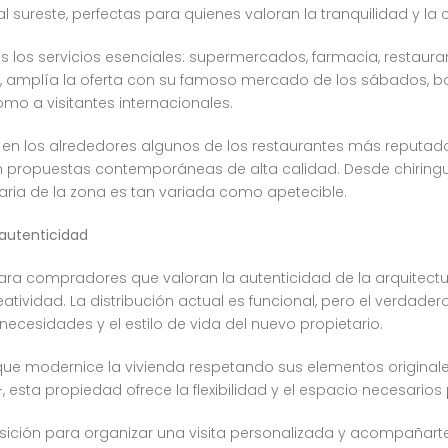
al sureste, perfectas para quienes valoran la tranquilidad y la
os los servicios esenciales: supermercados, farmacia, restaura
 amplía la oferta con su famoso mercado de los sábados, bout
omo a visitantes internacionales.
n los alrededores algunos de los restaurantes más reputados
propuestas contemporáneas de alta calidad. Desde chiringuit
inaria de la zona es tan variada como apetecible.
autenticidad
para compradores que valoran la autenticidad de la arquitectu
atividad. La distribución actual es funcional, pero el verdadero
ecesidades y el estilo de vida del nuevo propietario.
l que modernice la vivienda respetando sus elementos origina
 esta propiedad ofrece la flexibilidad y el espacio necesarios
sposición para organizar una visita personalizada y acompaña