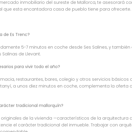
mercado inmobiliario del sureste de Mallorca, te asesorará con
l que esta encantadora casa de pueblo tiene para ofrecerte.
ya de Es Trenc?
damente 5-7 minutos en coche desde Ses Salines, y también es
 Salinas de Llevant.
sarios para vivir todo el año?
macia, restaurantes, bares, colegio y otros servicios básicos
ntanyí, a unos diez minutos en coche, complementa la oferta
rácter tradicional mallorquín?
 originales de la vivienda —característicos de la arquitectur
ncie el carácter tradicional del inmueble. Trabajar con arqui
recomendable.