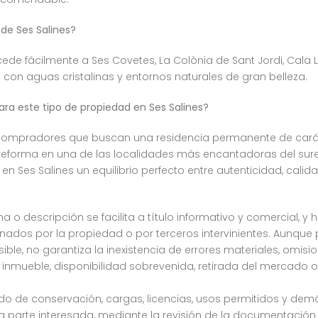
sde Ses Salines?
ede fácilmente a Ses Covetes, La Colònia de Sant Jordi, Cala
s con aguas cristalinas y entornos naturales de gran belleza.
ara este tipo de propiedad en Ses Salines?
 compradores que buscan una residencia permanente de carác
de reforma en una de las localidades más encantadoras del su
 Ses Salines un equilibrio perfecto entre autenticidad, calid
a o descripción se facilita a título informativo y comercial, y 
dos por la propiedad o por terceros intervinientes. Aunque
osible, no garantiza la inexistencia de errores materiales, omis
 inmueble, disponibilidad sobrevenida, retirada del mercado o
stado de conservación, cargas, licencias, usos permitidos y de
parte interesada, mediante la revisión de la documentación c