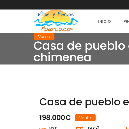
INICIO
PR
Venta
Casa de pueblo e
chimenea
Casa de pueblo e
198.000€
Venta
2
830
119 m