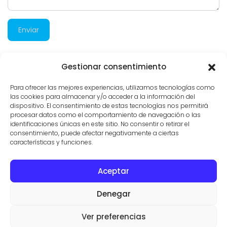
Enviar
Gestionar consentimiento
4.025 visitas
Para ofrecer las mejores experiencias, utilizamos tecnologías como
las cookies para almacenar y/o acceder a la información del
dispositivo. El consentimiento de estas tecnologías nos permitirá
procesar datos como el comportamiento de navegación o las
identificaciones únicas en este sitio. No consentir o retirar el
consentimiento, puede afectar negativamente a ciertas
características y funciones.
Aceptar
CONTACTO
PROPIEDADES
CONDICIONES DE USO
Denegar
© AGENTES INMOBILIARIOS EN SES SALINES
VILLAS Y FINCAS MALLORCA
Ver preferencias