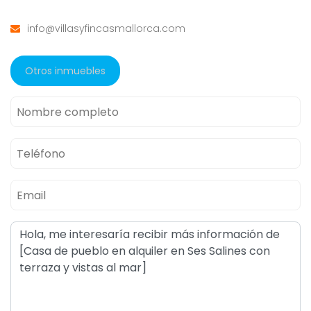
info@villasyfincasmallorca.com
Otros inmuebles