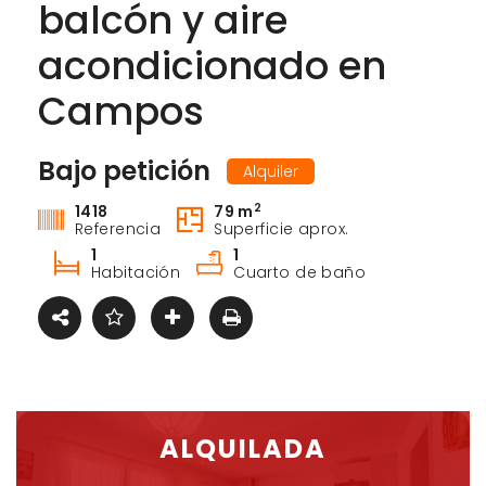
balcón y aire
acondicionado en
Campos
Bajo petición
Alquiler
2
1418
79 m
Referencia
Superficie aprox.
1
1
Habitación
Cuarto de baño
ALQUILADA