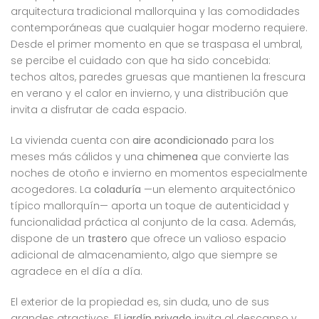
arquitectura tradicional mallorquina y las comodidades
contemporáneas que cualquier hogar moderno requiere.
Desde el primer momento en que se traspasa el umbral,
se percibe el cuidado con que ha sido concebida:
techos altos, paredes gruesas que mantienen la frescura
en verano y el calor en invierno, y una distribución que
invita a disfrutar de cada espacio.
La vivienda cuenta con
aire acondicionado
para los
meses más cálidos y una
chimenea
que convierte las
noches de otoño e invierno en momentos especialmente
acogedores. La
coladuría
—un elemento arquitectónico
típico mallorquín— aporta un toque de autenticidad y
funcionalidad práctica al conjunto de la casa. Además,
dispone de un
trastero
que ofrece un valioso espacio
adicional de almacenamiento, algo que siempre se
agradece en el día a día.
El exterior de la propiedad es, sin duda, uno de sus
grandes atractivos. El
jardín privado
invita al descanso y