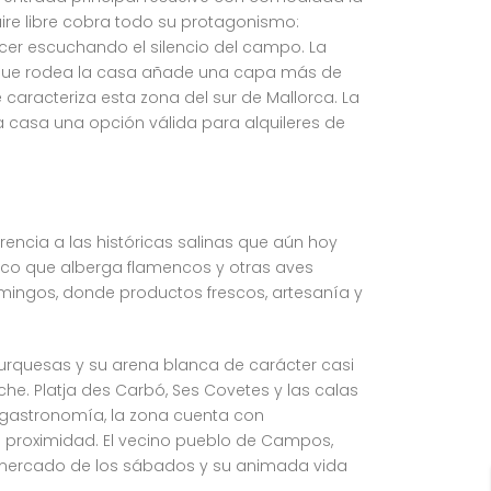
 aire libre cobra todo su protagonismo:
cer escuchando el silencio del campo. La
n que rodea la casa añade una capa más de
 caracteriza esta zona del sur de Mallorca. La
a casa una opción válida para alquileres de
encia a las históricas salinas que aún hoy
gico que alberga flamencos y otras aves
mingos, donde productos frescos, artesanía y
turquesas y su arena blanca de carácter casi
he. Platja des Carbó, Ses Covetes y las calas
a gastronomía, la zona cuenta con
e proximidad. El vecino pueblo de Campos,
u mercado de los sábados y su animada vida