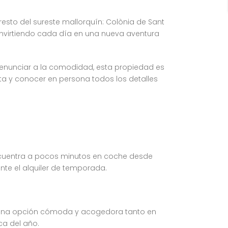
resto del sureste mallorquín: Colònia de Sant
onvirtiendo cada día en una nueva aventura
renunciar a la comodidad, esta propiedad es
ita y conocer en persona todos los detalles
encuentra a pocos minutos en coche desde
nte el alquiler de temporada.
s una opción cómoda y acogedora tanto en
ca del año.