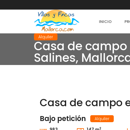
INICIO
PR
Alquiler
Casa de campo e
Salines, Mallorc
Casa de campo en
Bajo petición
Alquiler
2
983
147 m