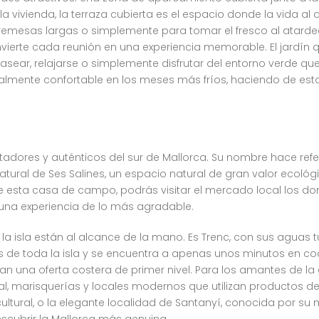
 la vivienda, la terraza cubierta es el espacio donde la vida al
bremesas largas o simplemente para tomar el fresco al atarde
nvierte cada reunión en una experiencia memorable. El jardí
asear, relajarse o simplemente disfrutar del entorno verde que
ualmente confortable en los meses más fríos, haciendo de est
adores y auténticos del sur de Mallorca. Su nombre hace refer
atural de Ses Salines, un espacio natural de gran valor ecoló
 esta casa de campo, podrás visitar el mercado local los do
 una experiencia de lo más agradable.
a isla están al alcance de la mano. Es Trenc, con sus aguas 
 de toda la isla y se encuentra a apenas unos minutos en coc
tan una oferta costera de primer nivel. Para los amantes de l
al, marisquerías y locales modernos que utilizan productos d
ultural, o la elegante localidad de Santanyí, conocida por s
escubrir la Mallorca más genuina.