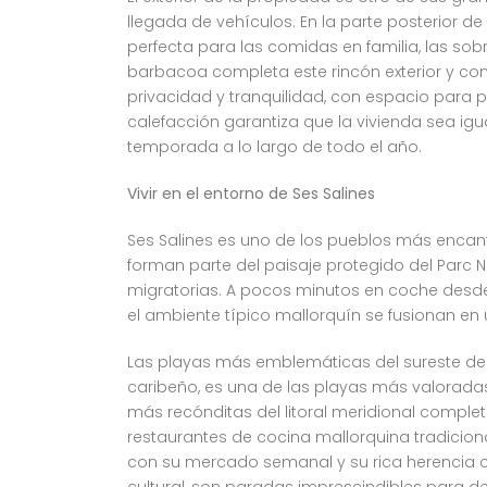
llegada de vehículos. En la parte posterior de
perfecta para las comidas en familia, las so
barbacoa completa este rincón exterior y co
privacidad y tranquilidad, con espacio para p
calefacción garantiza que la vivienda sea ig
temporada a lo largo de todo el año.
Vivir en el entorno de Ses Salines
Ses Salines es uno de los pueblos más encant
forman parte del paisaje protegido del Parc N
migratorias. A pocos minutos en coche desde
el ambiente típico mallorquín se fusionan en
Las playas más emblemáticas del sureste de l
caribeño, es una de las playas más valoradas
más recónditas del litoral meridional comple
restaurantes de cocina mallorquina tradicion
con su mercado semanal y su rica herencia c
cultural, son paradas imprescindibles para d