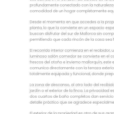
profundamente conectado con la naturaleza 
comodidad de un hogar completamente equipa
Desde el momento en que accedes a la propie
planta, lo que la convierte en un espacio esp
buscan disfrutar del sur de Mallorca sin compli
permitiendo que cada rincón de la casa sea 
El recorrido interior comienza en el recibidor
luminoso salón comedor se convierte en el 
frescos del otoño e invierno mallorquín, este
comunica directamente con la terraza exterior
totalmente equipada y funcional, donde prep
La zona de descanso, al otro lado del recibido
jardín o el exterior de la finca. La privacid
dos cuartos de baño completos dan servicio 
detalle práctico que se agradece especialme
El exterior de la propiedad es otro de sus gr