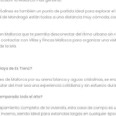
alines es también un punto de partida ideal para explorar el 
atural de Mondragó están todos a una distancia muy cómoda, c
en Mallorca que te permita desconectar del ritmo urbano sin 
contactar con Villas y Fincas Mallorca para organizar una vis
 la isla.
playa de Es Trenc?
res de Mallorca por su arena blanca y aguas cristalinas, se 
tar del mar sea una experiencia cotidiana y sin esfuerzo dura
 temporada todo el año?
 equipamiento completo de la vivienda, esta casa de campo e
nvierno, siendo ideal para estancias largas en cualquier épo