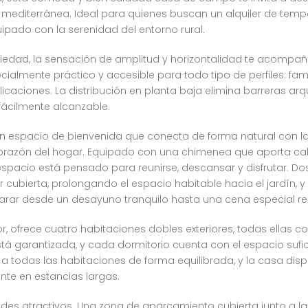
mediterránea. Ideal para quienes buscan un alquiler de tem
do con la serenidad del entorno rural.
dad, la sensación de amplitud y horizontalidad te acompaña.
ecialmente práctico y accesible para todo tipo de perfiles: fa
caciones. La distribución en planta baja elimina barreras arqui
fácilmente alcanzable.
, un espacio de bienvenida que conecta de forma natural con las
corazón del hogar. Equipado con una chimenea que aporta cal
 espacio está pensado para reunirse, descansar y disfrutar. 
 cubierta, prolongando el espacio habitable hacia el jardín, y
arar desde un desayuno tranquilo hasta una cena especial res
r, ofrece cuatro habitaciones dobles exteriores, todas ellas co
ad está garantizada, y cada dormitorio cuenta con el espacio s
a todas las habitaciones de forma equilibrada, y la casa di
nte en estancias largas.
andes atractivos. Una zona de aparcamiento cubierta junto a 