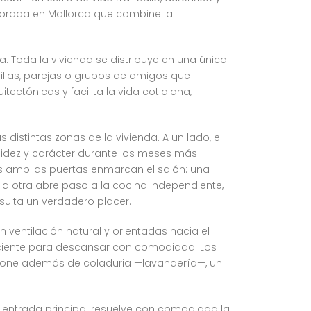
porada en Mallorca que combine la
 Toda la vivienda se distribuye en una única
milias, parejas o grupos de amigos que
tectónicas y facilita la vida cotidiana,
 distintas zonas de la vivienda. A un lado, el
idez y carácter durante los meses más
Dos amplias puertas enmarcan el salón: una
 la otra abre paso a la cocina independiente,
ulta un verdadero placer.
n ventilación natural y orientadas hacia el
uficiente para descansar con comodidad. Los
spone además de coladuria —lavandería—, un
la entrada principal resuelve con comodidad la