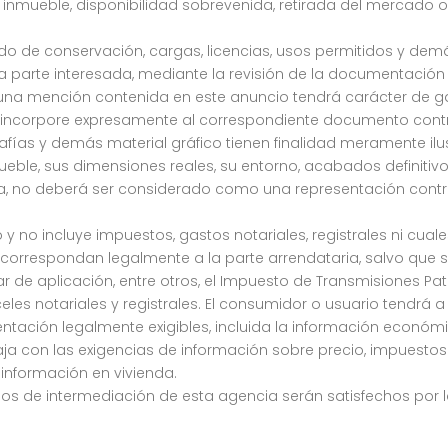
 inmueble, disponibilidad sobrevenida, retirada del mercado o
stado de conservación, cargas, licencias, usos permitidos y de
parte interesada, mediante la revisión de la documentación c
una mención contenida en este anuncio tendrá carácter de ga
e incorpore expresamente al correspondiente documento contr
grafías y demás material gráfico tienen finalidad meramente ilu
mueble, sus dimensiones reales, su entorno, acabados definitiv
ia, no deberá ser considerado como una representación contr
 y no incluye impuestos, gastos notariales, registrales ni cual
 correspondan legalmente a la parte arrendataria, salvo que s
ar de aplicación, entre otros, el Impuesto de Transmisiones Pat
s notariales y registrales. El consumidor o usuario tendrá a 
tación legalmente exigibles, incluida la información económic
ja con las exigencias de información sobre precio, impuestos
información en vivienda.
rios de intermediación de esta agencia serán satisfechos por 