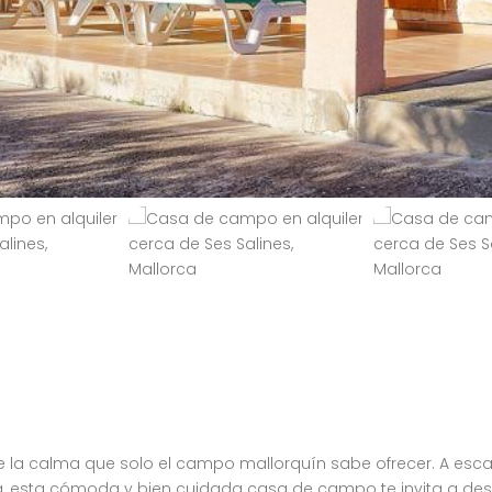
a calma que solo el campo mallorquín sabe ofrecer. A escas
sla, esta cómoda y bien cuidada casa de campo te invita a descu