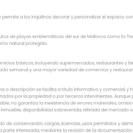
ue permite a los inquilinos decorar y personalizar el espacio
os de playas emblemáticas del sur de Mallorca como Es Trenc
rno natural protegido.
servicios básicos, incluyendo supermercados, restaurantes y ti
cado semanal y una mayor variedad de comercios y restauran
a o descripción se facilita a título informativo y comercial, y 
dos por la propiedad o por terceros intervinientes. Aunque
osible, no garantiza la inexistencia de errores materiales, omis
 inmueble, disponibilidad sobrevenida, retirada del mercado o
stado de conservación, cargas, licencias, usos permitidos y de
parte interesada, mediante la revisión de la documentación c