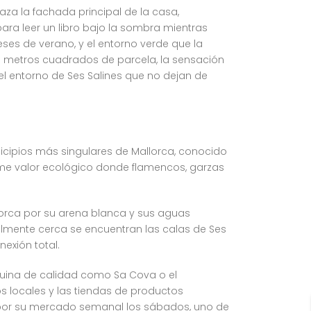
za la fachada principal de la casa,
para leer un libro bajo la sombra mientras
ses de verano, y el entorno verde que la
l metros cuadrados de parcela, la sensación
el entorno de Ses Salines que no dejan de
cipios más singulares de Mallorca, conocido
rme valor ecológico donde flamencos, garzas
orca por su arena blanca y sus aguas
almente cerca se encuentran las calas de Ses
exión total.
rquina de calidad como Sa Cova o el
s locales y las tiendas de productos
a por su mercado semanal los sábados, uno de