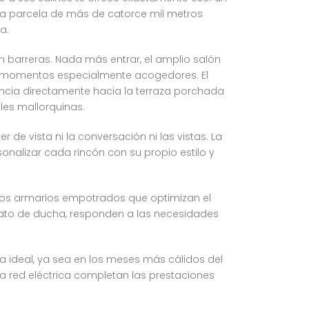
 una parcela de más de catorce mil metros
a.
in barreras. Nada más entrar, el amplio salón
n momentos especialmente acogedores. El
ancia directamente hacia la terraza porchada
ales mallorquinas.
de vista ni la conversación ni las vistas. La
nalizar cada rincón con su propio estilo y
lios armarios empotrados que optimizan el
lato de ducha, responden a las necesidades
a ideal, ya sea en los meses más cálidos del
la red eléctrica completan las prestaciones