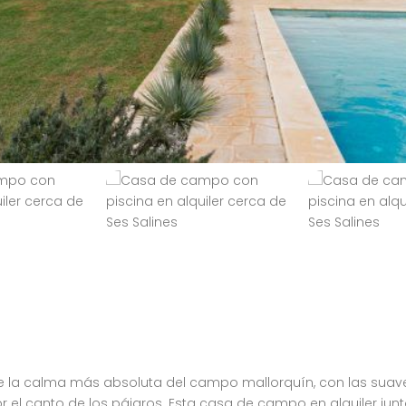
 calma más absoluta del campo mallorquín, con las suaves f
por el canto de los pájaros. Esta casa de campo en alquiler ju