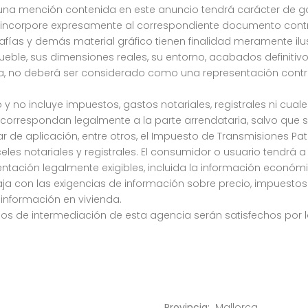
una mención contenida en este anuncio tendrá carácter de ga
e incorpore expresamente al correspondiente documento contr
grafías y demás material gráfico tienen finalidad meramente ilu
mueble, sus dimensiones reales, su entorno, acabados definitiv
ia, no deberá ser considerado como una representación contr
 y no incluye impuestos, gastos notariales, registrales ni cual
 correspondan legalmente a la parte arrendataria, salvo que s
ar de aplicación, entre otros, el Impuesto de Transmisiones Pat
s notariales y registrales. El consumidor o usuario tendrá a 
tación legalmente exigibles, incluida la información económic
ja con las exigencias de información sobre precio, impuestos
información en vivienda.
rios de intermediación de esta agencia serán satisfechos por 
Provincia:
Mallorca