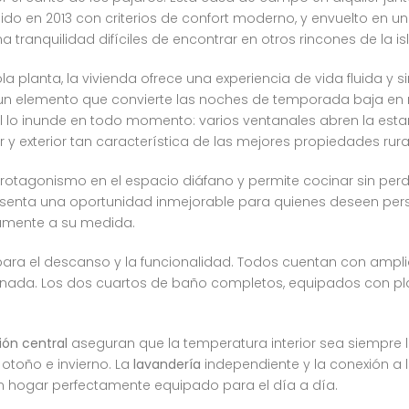
uido en 2013 con criterios de confort moderno, y envuelto en
tranquilidad difíciles de encontrar en otros rincones de la isl
a planta, la vivienda ofrece una experiencia de vida fluida y s
 un elemento que convierte las noches de temporada baja e
l lo inunde en todo momento: varios ventanales abren la est
or y exterior tan característica de las mejores propiedades rur
otagonismo en el espacio diáfano y permite cocinar sin perder 
resenta una oportunidad inmejorable para quienes deseen perso
ramente a su medida.
para el descanso y la funcionalidad. Todos cuentan con amp
denada. Los dos cuartos de baño completos, equipados con p
ión central
aseguran que la temperatura interior sea siempre l
otoño e invierno. La
lavandería
independiente y la conexión a 
 un hogar perfectamente equipado para el día a día.