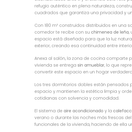
refugio auténtico en plena naturaleza, constr
cuadrados que garantiza una privacidad y una 
Con 180 m² construidos distribuidos en una sol
comedor te recibe con su
chimenea de leña
,
espacio está diseñado para que la luz natura
exterior, creando esa continuidad entre interi
Anexa al salón, la zona de cocina comparte pr
vivienda se entrega
sin amueblar
, lo que rep
convertir este espacio en un hogar verdade
Los tres dormitorios dobles están pensados 
espacio y mantienen la estética limpia y or
cotidianas con solvencia y comodidad.
El sistema de
aire acondicionado
y la
calefacc
verano o durante las noches más frescas del 
funcionales de la vivienda, haciendo de ella