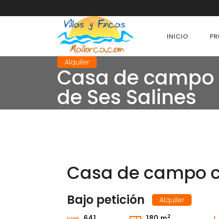
INICIO
PR
Alquiler
Casa de campo c
de Ses Salines
Casa de campo co
Bajo petición
Alquiler
2
641
180 m