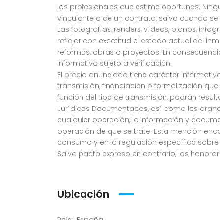
los profesionales que estime oportunos. Ning
vinculante o de un contrato, salvo cuando s
Las fotografías, renders, vídeos, planos, info
reflejar con exactitud el estado actual del in
reformas, obras o proyectos. En consecuenc
informativo sujeto a verificación.
El precio anunciado tiene carácter informativo
transmisión, financiación o formalización que
función del tipo de transmisión, podrán result
Jurídicos Documentados, así como los arancele
cualquier operación, la información y documen
operación de que se trate. Esta mención enca
consumo y en la regulación específica sobre 
Salvo pacto expreso en contrario, los honora
Ubicación
País:
España