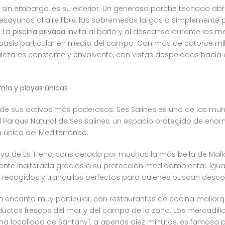
 sin embargo, es su exterior. Un generoso porche techado abra
desayunos al aire libre, las sobremesas largas o simplemente 
. La
piscina privada
invita al baño y al descanso durante los me
 oasis particular en medio del campo. Con más de catorce mi
aleza es constante y envolvente, con vistas despejadas hacia 
omía y playas únicas
e sus activos más poderosos. Ses Salines es uno de los muni
l Parque Natural de Ses Salines, un espacio protegido de eno
 única del Mediterráneo.
ya de Es Trenc, considerada por muchos la más bella de Mall
ente inalterada gracias a su protección medioambiental. Igu
 recogidos y tranquilos perfectos para quienes buscan descon
un encanto muy particular, con restaurantes de cocina mallo
ductos frescos del mar y del campo de la zona. Los mercadillo
cina localidad de Santanyí, a apenas diez minutos, es famos