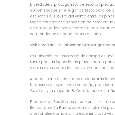
El verdadero protagonista de esta propiedad,
convirtiéndose en el lugar perfecto para los 
escuchas el susurro del viento entre los pinos
rodea refuerza esa sensación de estar en un
de amplitud, libertad y contacto con la natur
sorprender en ninguna época del año.
Vivir cerca de Ses Salines: naturaleza, gastron
La ubicación de esta casa de campo es uno d
tanto por sus legendarias playas como por e
y otras aves zancudas conviven con una flora
A pocos minutos en coche encontrarás la pla
turquesas de apariencia caribeña, prácticam
Covetes y la playa de Es Carbó, rincones más
El pueblo de Ses Salines ofrece en sí mismo 
Restaurante Sa Barca, donde disfrutar de pro
artesanales completan la experiencia. La ve