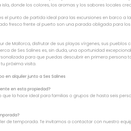
 isla, donde los colores, los aromas y los sabores locales cre
s el punto de partida ideal para las excursiones en barco a la
cado fresco frente al puerto son una parada obligada para l
ur de Mallorca, disfrutar de sus playas vírgenes, sus pueblos
erca de Ses Salines es, sin duda, una oportunidad excepcional
sonalizada para que puedas descubrir en primera persona to
u próxima visita.
 en alquiler junto a Ses Salines
nte en esta propiedad?
 lo que la hace ideal para familias o grupos de hasta seis p
temporada?
uiler de temporada. Te invitamos a contactar con nuestro equ