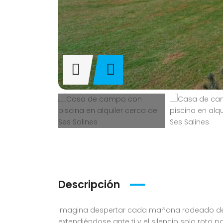
Descripción
Imagina despertar cada mañana rodeado de la
extendiéndose ante ti y el silencio solo roto 