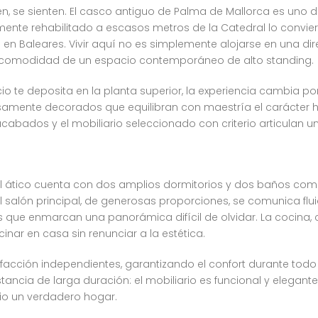
 se sienten. El casco antiguo de Palma de Mallorca es uno de 
tamente rehabilitado a escasos metros de la Catedral lo conv
 en Baleares. Vivir aquí no es simplemente alojarse en una dire
 la comodidad de un espacio contemporáneo de alto standing.
cio te deposita en la planta superior, la experiencia cambia p
mente decorados que equilibran con maestría el carácter his
acabados y el mobiliario seleccionado con criterio articulan u
, el ático cuenta con dos amplios dormitorios y dos baños co
 El salón principal, de generosas proporciones, se comunica 
les que enmarcan una panorámica difícil de olvidar. La coci
nar en casa sin renunciar a la estética.
efacción independientes, garantizando el confort durante todo
tancia de larga duración: el mobiliario es funcional y elegant
io un verdadero hogar.