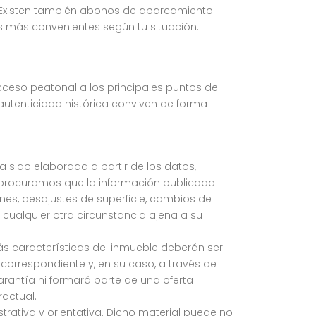
. Existen también abonos de aparcamiento
es más convenientes según tu situación.
acceso peatonal a los principales puntos de
 autenticidad histórica conviven de forma
ha sido elaborada a partir de los datos,
 procuramos que la información publicada
iones, desajustes de superficie, cambios de
 cualquier otra circunstancia ajena a su
más características del inmueble deberán ser
orrespondiente y, en su caso, a través de
rantía ni formará parte de una oferta
actual.
strativa y orientativa. Dicho material puede no