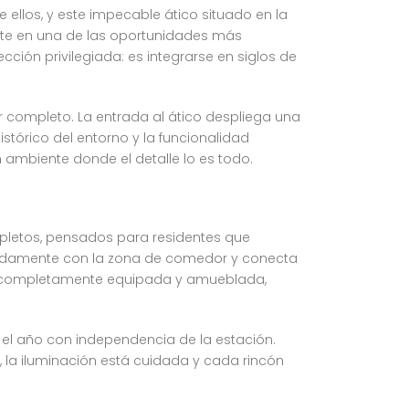
ellos, y este impecable ático situado en la
ierte en una de las oportunidades más
cción privilegiada: es integrarse en siglos de
or completo. La entrada al ático despliega una
tórico del entorno y la funcionalidad
n ambiente donde el detalle lo es todo.
mpletos, pensados para residentes que
fluidamente con la zona de comedor y conecta
na, completamente equipada y amueblada,
 el año con independencia de la estación.
e, la iluminación está cuidada y cada rincón