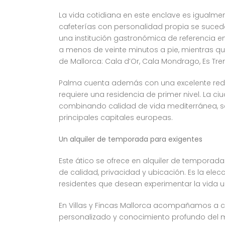
La vida cotidiana en este enclave es igualme
cafeterías con personalidad propia se sucede
una institución gastronómica de referencia en
a menos de veinte minutos a pie, mientras qu
de Mallorca: Cala d’Or, Cala Mondrago, Es Tre
Palma cuenta además con una excelente red de
requiere una residencia de primer nivel. La 
combinando calidad de vida mediterránea, seg
principales capitales europeas.
Un alquiler de temporada para exigentes
Este ático se ofrece en alquiler de temporad
de calidad, privacidad y ubicación. Es la elec
residentes que desean experimentar la vida u
En Villas y Fincas Mallorca acompañamos a ca
personalizado y conocimiento profundo del me