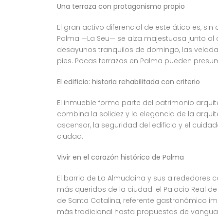
Una terraza con protagonismo propio
El gran activo diferencial de este ático es, s
Palma —La Seu— se alza majestuosa junto al az
desayunos tranquilos de domingo, las veladas
pies. Pocas terrazas en Palma pueden presum
El edificio: historia rehabilitada con criterio
El inmueble forma parte del patrimonio arquite
combina la solidez y la elegancia de la arqu
ascensor, la seguridad del edificio y el cui
ciudad.
Vivir en el corazón histórico de Palma
El barrio de La Almudaina y sus alrededores c
más queridos de la ciudad: el Palacio Real de L
de Santa Catalina, referente gastronómico i
más tradicional hasta propuestas de vanguar