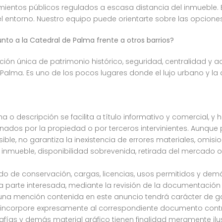
mientos públicos regulados a escasa distancia del inmueble
del entorno. Nuestro equipo puede orientarte sobre las opcion
junto a la Catedral de Palma frente a otros barrios?
ión única de patrimonio histórico, seguridad, centralidad y 
 Palma. Es uno de los pocos lugares donde el lujo urbano y la
a o descripción se facilita a título informativo y comercial, y 
dos por la propiedad o por terceros intervinientes. Aunque
osible, no garantiza la inexistencia de errores materiales, omis
 inmueble, disponibilidad sobrevenida, retirada del mercado o
stado de conservación, cargas, licencias, usos permitidos y de
parte interesada, mediante la revisión de la documentación c
una mención contenida en este anuncio tendrá carácter de ga
e incorpore expresamente al correspondiente documento contr
grafías y demás material gráfico tienen finalidad meramente ilu