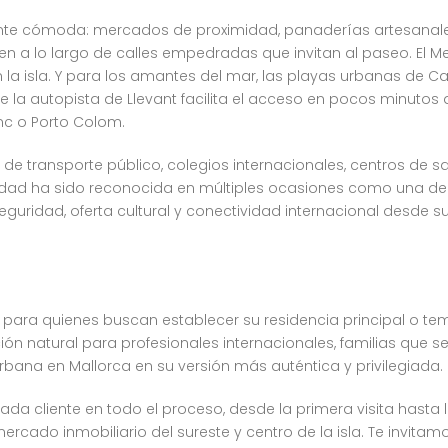
nte cómoda: mercados de proximidad, panaderías artesanales, 
n a lo largo de calles empedradas que invitan al paseo. El Me
 la isla. Y para los amantes del mar, las playas urbanas de C
e la autopista de Llevant facilita el acceso en pocos minutos
nc o Porto Colom.
 transporte público, colegios internacionales, centros de sa
ciudad ha sido reconocida en múltiples ocasiones como una de 
uridad, oferta cultural y conectividad internacional desde su
a para quienes buscan establecer su residencia principal o 
ción natural para profesionales internacionales, familias que s
rbana en Mallorca en su versión más auténtica y privilegiada.
da cliente en todo el proceso, desde la primera visita hasta 
rcado inmobiliario del sureste y centro de la isla. Te invita