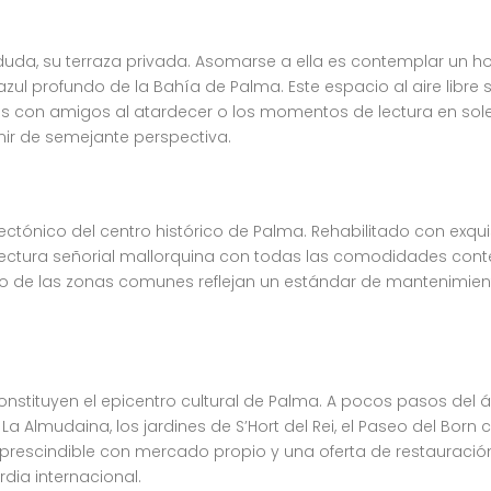
in duda, su terraza privada. Asomarse a ella es contemplar un h
ul profundo de la Bahía de Palma. Este espacio al aire libre s
 con amigos al atardecer o los momentos de lectura en soled
ir de semejante perspectiva.
ctónico del centro histórico de Palma. Rehabilitado con exquis
itectura señorial mallorquina con todas las comodidades cont
dado de las zonas comunes reflejan un estándar de mantenimien
onstituyen el epicentro cultural de Palma. A pocos pasos del 
a Almudaina, los jardines de S’Hort del Rei, el Paseo del Born c
mprescindible con mercado propio y una oferta de restauraci
dia internacional.