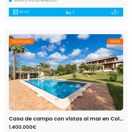
Villas y Fincas Mallorca
2
131 m
3
1
Destacada
Venta
Casa de campo con vistas al mar en Colonia de Sant Jordi — 307 m², 5 dorm., piscina salada 52 m²
1.400.000€