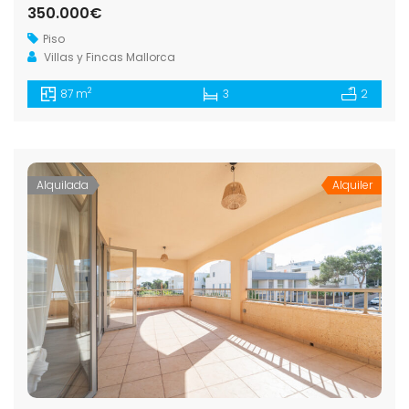
350.000€
Piso
Villas y Fincas Mallorca
2
87 m
3
2
Alquilada
Alquiler