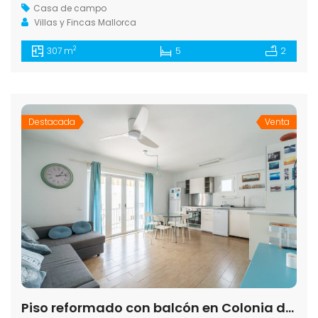
Casa de campo
Villas y Fincas Mallorca
2
307 m
5
2
Destacada
Venta
Piso reformado con balcón en Colonia de Sant Jordi · 3 hab.