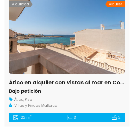
Alquilada
Alquiler
Ático en alquiler con vistas al mar en Colonia de Sant Jordi
Bajo petición
Ático
,
Piso
Villas y Fincas Mallorca
2
122 m
3
2