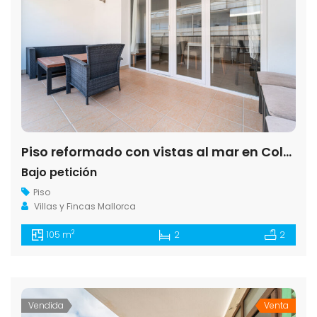
Piso reformado con vistas al mar en Colonia de Sant Jordi
Bajo petición
Piso
Villas y Fincas Mallorca
2
105 m
2
2
Vendida
Venta