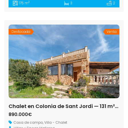
2
175 m
3
2
Destacada
Venta
Chalet en Colonia de Sant Jordi — 131 m², 14.500 m², cerca de Es Trenc y Ses Salines
890.000€
Casa de campo
,
Villa - Chalet