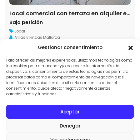
Local comercial con terraza en alquiler en Colonia de Sant Jordi
Bajo petición
Local
Villas y Fincas Mallorca
Gestionar consentimiento
2
108 m
1
Para ofrecer las mejores experiencias, utilizamos tecnologías como
las cookies para almacenar y/o acceder a la información del
dispositivo. El consentimiento de estas tecnologías nos permitirá
1
2
…
5
Siguiente
procesar datos como el comportamiento de navegación o las
identificaciones únicas en este sitio. No consentir o retirar el
consentimiento, puede afectar negativamente a ciertas
características y funciones.
Aceptar
CONTACTO
PROPIEDADES
CONDICIONES DE USO
Denegar
© AGENTES INMOBILIARIOS EN SES SALINES
VILLAS Y FINCAS MALLORCA
Ver preferencias