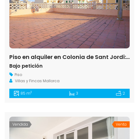
Piso en alquiler en Colonia de Sant Jordi: 3 hab., chimenea y terraza
Bajo petición
Piso
Villas y Fincas Mallorca
2
85 m
3
2
Vendida
Venta