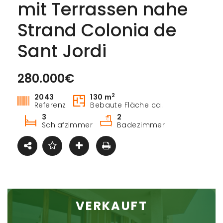
mit Terrassen nahe
Strand Colonia de
Sant Jordi
280.000€
Kaufen
2
2043
130 m
Referenz
Bebaute Fläche ca.
3
2
Schlafzimmer
Badezimmer
VERKAUFT