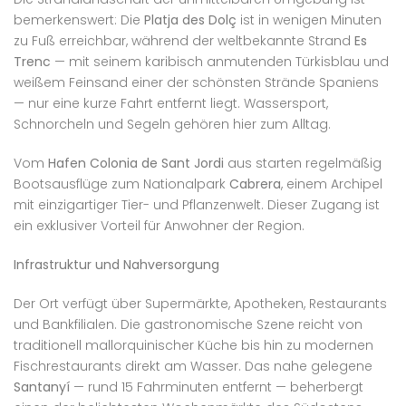
bemerkenswert: Die
Platja des Dolç
ist in wenigen Minuten
zu Fuß erreichbar, während der weltbekannte Strand
Es
Trenc
— mit seinem karibisch anmutenden Türkisblau und
weißem Feinsand einer der schönsten Strände Spaniens
— nur eine kurze Fahrt entfernt liegt. Wassersport,
Schnorcheln und Segeln gehören hier zum Alltag.
Vom
Hafen Colonia de Sant Jordi
aus starten regelmäßig
Bootsausflüge zum Nationalpark
Cabrera
, einem Archipel
mit einzigartiger Tier- und Pflanzenwelt. Dieser Zugang ist
ein exklusiver Vorteil für Anwohner der Region.
Infrastruktur und Nahversorgung
Der Ort verfügt über Supermärkte, Apotheken, Restaurants
und Bankfilialen. Die gastronomische Szene reicht von
traditionell mallorquinischer Küche bis hin zu modernen
Fischrestaurants direkt am Wasser. Das nahe gelegene
Santanyí
— rund 15 Fahrminuten entfernt — beherbergt