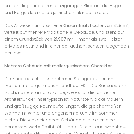
entfernt liegt und einen einzigartigen Blick auf die Hügel
und Berge des mallorquinischen Inlandes bietet.
Das Anwesen umfasst eine
Gesamtnutzfläche von 429 m²
,
verteilt auf mehrere traditionelle Gebäude, und steht auf
einem
Grundstück von 21.907 m²
– mehr als zwei Hektar
privates Naturland in einer der authentischsten Gegenden
der Insel.
Mehrere Gebäude mit mallorquinischem Charakter
Die Finca besteht aus mehreren Steingebäuden im
typisch mallorquinischen Landhaus-Stil. Die Bausubstanz
ist charakterstark und solide, wie es für die ländliche
Architektur der Insel typisch ist: Naturstein, dicke Mauern
und großzügige Raumaufteilungen, die gleichermaßen
Wärme im Winter und angenehme Kühle im Sommer
bieten. Die verschiedenen Gebäudeteile bieten eine
bemerkenswerte Flexibilität – ideal für ein Hauptwohnhaus
mit separaten Nebengebäuden, Werkstatt, Lagerräumen