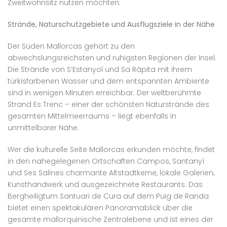
Zweitwohnsitz nutzen möchten.
Strände, Naturschutzgebiete und Ausflugsziele in der Nähe
Der Süden Mallorcas gehört zu den
abwechslungsreichsten und ruhigsten Regionen der Insel.
Die Strände von S’Estanyol und Sa Ràpita mit ihrem
türkisfarbenen Wasser und dem entspannten Ambiente
sind in wenigen Minuten erreichbar. Der weltberühmte
Strand Es Trenc – einer der schönsten Naturstrände des
gesamten Mittelmeerraums – liegt ebenfalls in
unmittelbarer Nähe.
Wer die kulturelle Seite Mallorcas erkunden möchte, findet
in den nahegelegenen Ortschaften Campos, Santanyí
und Ses Salines charmante Altstadtkerne, lokale Galerien,
Kunsthandwerk und ausgezeichnete Restaurants. Das
Bergheiligtum Santuari de Cura auf dem Puig de Randa
bietet einen spektakulären Panoramablick über die
gesamte mallorquinische Zentralebene und ist eines der