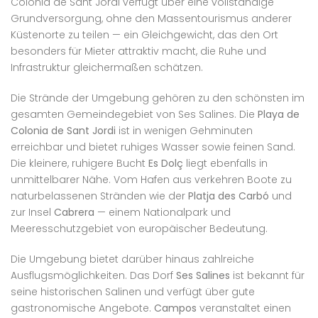
Colonia de Sant Jordi verfügt über eine vollständige
Grundversorgung, ohne den Massentourismus anderer
Küstenorte zu teilen — ein Gleichgewicht, das den Ort
besonders für Mieter attraktiv macht, die Ruhe und
Infrastruktur gleichermaßen schätzen.
Die Strände der Umgebung gehören zu den schönsten im
gesamten Gemeindegebiet von Ses Salines. Die
Playa de
Colonia de Sant Jordi
ist in wenigen Gehminuten
erreichbar und bietet ruhiges Wasser sowie feinen Sand.
Die kleinere, ruhigere Bucht
Es Dolç
liegt ebenfalls in
unmittelbarer Nähe. Vom Hafen aus verkehren Boote zu
naturbelassenen Stränden wie der
Platja des Carbó
und
zur Insel
Cabrera
— einem Nationalpark und
Meeresschutzgebiet von europäischer Bedeutung.
Die Umgebung bietet darüber hinaus zahlreiche
Ausflugsmöglichkeiten. Das Dorf
Ses Salines
ist bekannt für
seine historischen Salinen und verfügt über gute
gastronomische Angebote.
Campos
veranstaltet einen