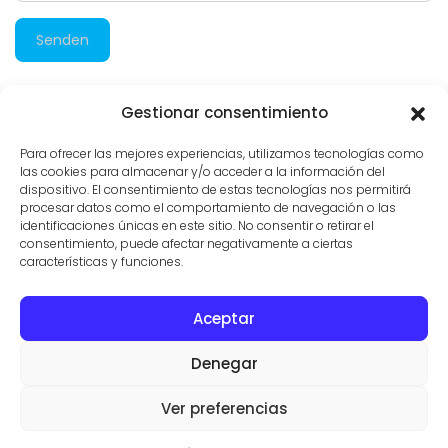
Senden
Gestionar consentimiento
3.041 besuche
Para ofrecer las mejores experiencias, utilizamos tecnologías como
las cookies para almacenar y/o acceder a la información del
dispositivo. El consentimiento de estas tecnologías nos permitirá
procesar datos como el comportamiento de navegación o las
identificaciones únicas en este sitio. No consentir o retirar el
consentimiento, puede afectar negativamente a ciertas
características y funciones.
Aceptar
KONTAKT
IMMOBILIEN
NUTZUNGSBEDINGUNGEN
Denegar
© IMMOBILIENMAKLER IN SES SALINES
VILLAS Y FINCAS MALLORCA
Ver preferencias