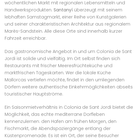
wöchentlichen Markt mit regionalen Lebensmitteln und
Handwerksprodukten.
Santanyí
überzeugt mit seinem
lebhaften Samstagmarkt, einer Reihe von Kunstgalerien
und seiner charakteristischen Architektur aus regionalem
Marès-Sandstein. Alle diese Orte sind innerhalb kurzer
Fahrzeit erreichbar.
Das gastronomische Angebot in und um Colonia de Sant
Jordi ist solide und vielfältig. Im Ort selbst finden sich
Restaurants mit frischer Meeresfrüchteküche und
marktfrischen Tageskarten. Wer die lokale Küche
Mallorcas vertiefen möchte, findet in den umliegenden
Dörfern weitere authentische Einkehrmöglichkeiten abseits
touristischer Hauptströme.
Ein Saisonmietverhältnis in Colonia de Sant Jordi bietet die
Möglichkeit, das echte mediterrane Dorfleben
kennenzulernen: den Hafen am frühen Morgen, den
Fischmarkt, die Abendspaziergänge entlang der
Küstenpromenade. Es ist ein Ort, der seine Besucher