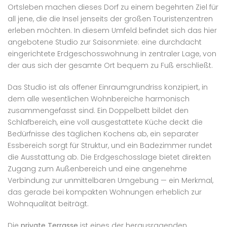
Ortsleben machen dieses Dorf zu einem begehrten Ziel für
all jene, die die Insel jenseits der großen Touristenzentren
erleben möchten. In diesem Umfeld befindet sich das hier
angebotene Studio zur Saisonmiete: eine durchdacht
eingerichtete Erdgeschosswohnung in zentraler Lage, von
der aus sich der gesamte Ort bequem zu Fuß erschließt.
Das Studio ist als offener Einraumgrundriss konzipiert, in
dem alle wesentlichen Wohnbereiche harmonisch
zusammengefasst sind. Ein Doppelbett bildet den
Schlafbereich, eine voll ausgestattete Küche deckt die
Bedürfnisse des täglichen Kochens ab, ein separater
Essbereich sorgt für Struktur, und ein Badezimmer rundet
die Ausstattung ab. Die Erdgeschosslage bietet direkten
Zugang zum Außenbereich und eine angenehme
Verbindung zur unmittelbaren Umgebung — ein Merkmal,
das gerade bei kompakten Wohnungen erheblich zur
Wohnqualität beiträgt.
Die
private Terrasse
ist eines der herausragenden