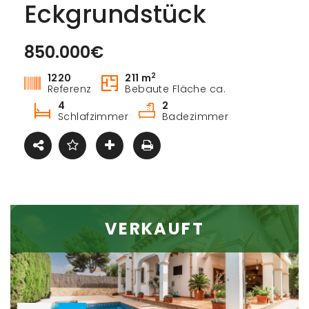
Eckgrundstück
850.000€
Kaufen
2
1220
211 m
Referenz
Bebaute Fläche ca.
4
2
Schlafzimmer
Badezimmer
VERKAUFT