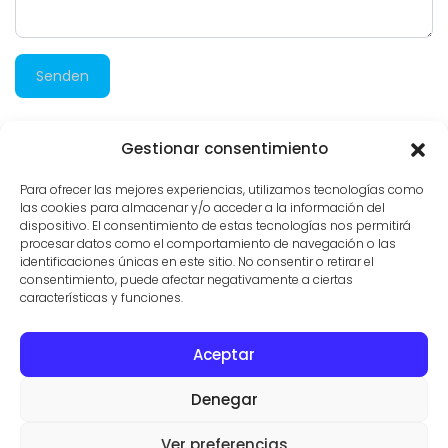
Senden
Gestionar consentimiento
942 besuche
Para ofrecer las mejores experiencias, utilizamos tecnologías como
las cookies para almacenar y/o acceder a la información del
dispositivo. El consentimiento de estas tecnologías nos permitirá
procesar datos como el comportamiento de navegación o las
identificaciones únicas en este sitio. No consentir o retirar el
consentimiento, puede afectar negativamente a ciertas
características y funciones.
Aceptar
KONTAKT
IMMOBILIEN
NUTZUNGSBEDINGUNGEN
Denegar
© IMMOBILIENMAKLER IN SES SALINES
VILLAS Y FINCAS MALLORCA
Ver preferencias