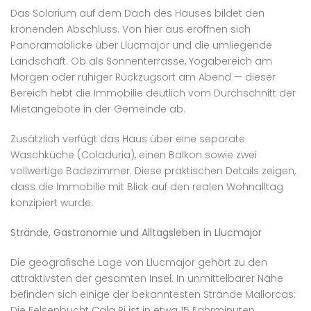
Das Solarium auf dem Dach des Hauses bildet den
krönenden Abschluss. Von hier aus eröffnen sich
Panoramablicke über Llucmajor und die umliegende
Landschaft. Ob als Sonnenterrasse, Yogabereich am
Morgen oder ruhiger Rückzugsort am Abend — dieser
Bereich hebt die Immobilie deutlich vom Durchschnitt der
Mietangebote in der Gemeinde ab.
Zusätzlich verfügt das Haus über eine separate
Waschküche (Coladuria), einen Balkon sowie zwei
vollwertige Badezimmer. Diese praktischen Details zeigen,
dass die Immobilie mit Blick auf den realen Wohnalltag
konzipiert wurde.
Strände, Gastronomie und Alltagsleben in Llucmajor
Die geografische Lage von Llucmajor gehört zu den
attraktivsten der gesamten Insel. In unmittelbarer Nähe
befinden sich einige der bekanntesten Strände Mallorcas:
Die Felsenbucht Cala Pi ist in etwa 15 Fahrminuten