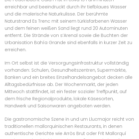
erreichbar und beeindruckt durch ihr tiefblaues Wasser
und die malerische Naturkulisse. Der berühmte
Naturstrand Es Trenc mit seinem türkisfarbenen Wasser
und dem feinen weißen Sand liegt rund 20 Autominuten
entfernt. Die Strände von s’Arenal sowie die Buchten der
Urbanisation Bahía Grande sind ebenfalls in kurzer Zeit zu
erreichen.
Im Ort selbst ist die Versorgungsinfrastruktur vollständig
vorhanden: Schulen, Gesundheitszentren, Supermärkte,
Banken und ein breites Einzelhandelsangebot decken alle
Alltagsbedürfnisse ab. Der Wochenmarkt, der jeden
Mittwoch stattfindet, ist ein fester sozialer Treffpunkt, auf
dem frische Regionalprodukte, lokale Käsesorten,
Handwerk und Saisonwaren angeboten werden.
Die gastronomische Szene in und um Llucmajor reicht von
traditionellen mallorquinischen Restaurants, in denen
authentische Gerichte wie Arròs Brut oder Frit Mallorquí