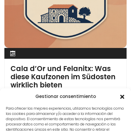
Cala d’Or und Felanitx: Was
diese Kaufzonen im Südosten
wirklich bieten
Cala d’Or — Urlaubsort oder Kaufzone? Cala d’Or
Gestionar consentimiento
gehört zur Gemeinde Felanitx und ist einer der
Para ofrecer las mejores experiencias, utilizamos tecnologías como
bekanntesten Urlaubsorte an der Ostküste
las cookies para almacenar y/o acceder a la información del
Mallorcas. Für Immobilienkäufer aus Deutschland
dispositivo. El consentimiento de estas tecnologías nos permitirá
taucht der Name regelmäßig auf — weil die Lage
procesar datos como el comportamiento de navegación o las
schön ist, die Calas malerisch und die Infrastruktur
identificaciones únicas en este sitio. No consentir o retirar el