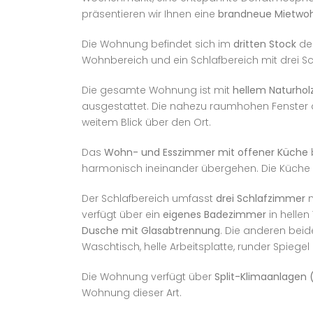
präsentieren wir Ihnen eine
brandneue Mietwo
Die Wohnung befindet sich im
dritten Stock
des
Wohnbereich und ein Schlafbereich mit drei S
Die gesamte Wohnung ist mit
hellem Naturho
ausgestattet. Die nahezu raumhohen Fenste
weitem Blick über den Ort.
Das
Wohn- und Esszimmer mit offener Küche
harmonisch ineinander übergehen. Die Küche 
Der Schlafbereich umfasst
drei Schlafzimmer
n
verfügt über ein
eigenes Badezimmer
in hellen
Dusche mit Glasabtrennung
. Die anderen beid
Waschtisch, helle Arbeitsplatte, runder Spieg
Die Wohnung verfügt über
Split-Klimaanlagen 
Wohnung dieser Art.