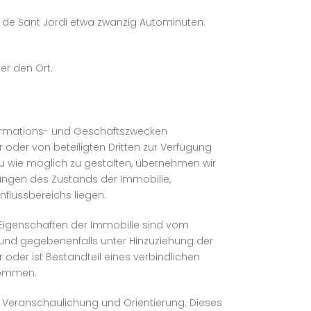
a de Sant Jordi etwa zwanzig Autominuten.
er den Ort.
nformations- und Geschäftszwecken
oder von beteiligten Dritten zur Verfügung
enau wie möglich zu gestalten, übernehmen wir
ungen des Zustands der Immobilie,
flussbereichs liegen.
e Eigenschaften der Immobilie sind vom
und gegebenenfalls unter Hinzuziehung der
 oder ist Bestandteil eines verbindlichen
nommen.
er Veranschaulichung und Orientierung. Dieses