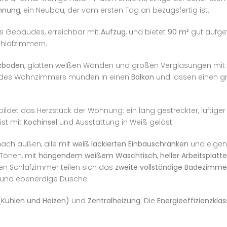
hnung
, ein Neubau, der vom ersten Tag an bezugsfertig ist.
 Gebäudes, erreichbar mit
Aufzug
, und bietet
90 m²
gut aufget
chlafzimmern.
lzboden
, glatten weißen Wänden und großen Verglasungen mit
r des Wohnzimmers münden in einen
Balkon
und lassen einen gr
bildet das Herzstück der Wohnung: ein lang gestreckter, luftige
ist mit
Kochinsel
und Ausstattung in Weiß gelöst.
ach außen, alle mit
weiß lackierten Einbauschränken
und eige
 Tönen, mit
hängendem weißem Waschtisch
,
heller Arbeitsplatte
en Schlafzimmer teilen sich das
zweite vollständige Badezimme
el und ebenerdige Dusche.
(Kühlen und Heizen)
und
Zentralheizung
. Die
Energieeffizienzklass