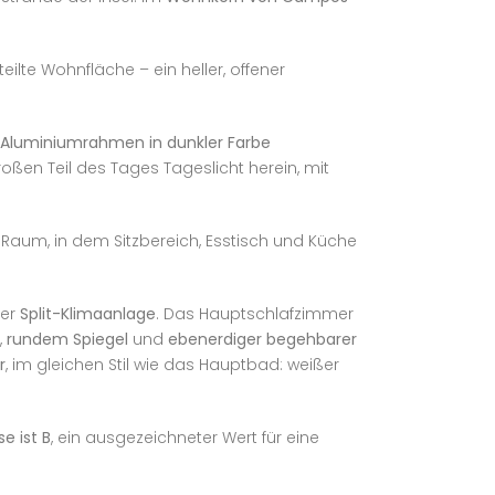
eilte Wohnfläche – ein heller, offener
Aluminiumrahmen in dunkler Farbe
oßen Teil des Tages Tageslicht herein, mit
r Raum, in dem Sitzbereich, Esstisch und Küche
ner
Split-Klimaanlage
. Das Hauptschlafzimmer
,
rundem Spiegel
und
ebenerdiger begehbarer
r
, im gleichen Stil wie das Hauptbad: weißer
e ist B
, ein ausgezeichneter Wert für eine