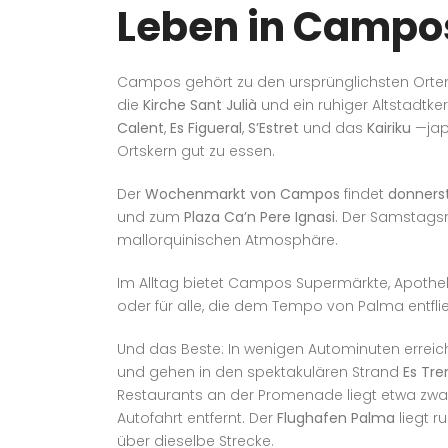
Leben in Campo
Campos gehört zu den ursprünglichsten Orten 
die
Kirche Sant Julià
und ein ruhiger Altstadtk
Calent
,
Es Figueral
,
S’Estret
und das
Kairiku
—jap
Ortskern gut zu essen.
Der
Wochenmarkt von Campos
findet
donners
und zum
Plaza Ca’n Pere Ignasi
. Der Samstagsm
mallorquinischen Atmosphäre.
Im Alltag bietet Campos Supermärkte, Apotheke
oder für alle, die dem Tempo von Palma entfli
Und das Beste: In wenigen Autominuten erreic
und gehen in den spektakulären Strand
Es Tre
Restaurants an der Promenade liegt etwa zwan
Autofahrt entfernt. Der
Flughafen Palma
liegt r
über dieselbe Strecke.