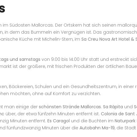
s
im Südosten Mallorcas. Der Ortskern hat sich seinen mallorq
ern, in dem das Bummeln ein Vergnügen ist. Das gastronomisch
anische Küche mit Michelin-Stern, im
Sa Creu Nova Art Hotel & 
tags und samstags
von 9:00 bis 14:00 Uhr statt und erstreckt si
arkt ist der größere, mit frischen Produkten der örtlichen Bauer
n, Bäckereien, Schulen und ein Gesundheitszentrum, in einer ru
ehen möchten, ohne auf Komfort zu verzichten.
ht man einige der
schönsten Strände Mallorcas
.
Sa Ràpita
und
S
nc
über, der etwa fünfzehn Minuten entfernt ist.
Colonia de Sant 
zig Minuten entfernt.
Es Caragol
und die Buchten im
Naturpark
und fünfundzwanzig Minuten über die
Autobahn Ma-19
, die Stad