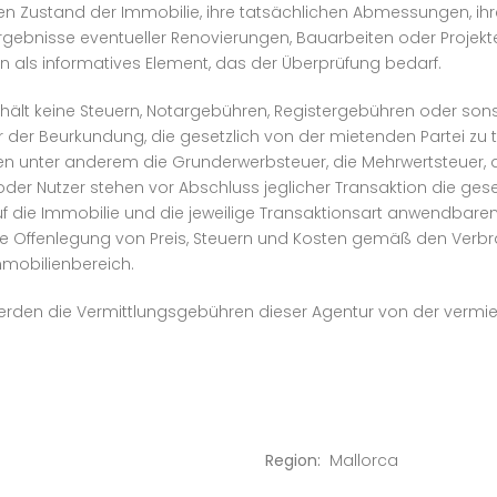
llen Zustand der Immobilie, ihre tatsächlichen Abmessungen, i
ebnisse eventueller Renovierungen, Bauarbeiten oder Projekte 
rn als informatives Element, das der Überprüfung bedarf.
enthält keine Steuern, Notargebühren, Registergebühren oder
r der Beurkundung, die gesetzlich von der mietenden Partei zu t
n unter anderem die Grunderwerbsteuer, die Mehrwertsteuer, 
der Nutzer stehen vor Abschluss jeglicher Transaktion die ges
uf die Immobilie und die jeweilige Transaktionsart anwendbaren
ie Offenlegung von Preis, Steuern und Kosten gemäß den Verb
mmobilienbereich.
 werden die Vermittlungsgebühren dieser Agentur von der vermi
Region:
Mallorca