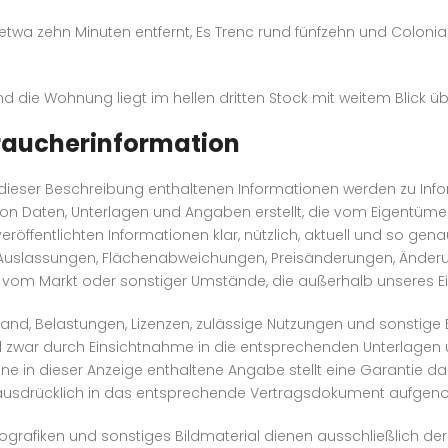
etwa zehn Minuten entfernt, Es Trenc rund fünfzehn und Coloni
 die Wohnung liegt im hellen dritten Stock mit weitem Blick üb
braucherinformation
r dieser Beschreibung enthaltenen Informationen werden zu I
on Daten, Unterlagen und Angaben erstellt, die vom Eigentümer 
veröffentlichten Informationen klar, nützlich, aktuell und so g
, Auslassungen, Flächenabweichungen, Preisänderungen, Änder
 vom Markt oder sonstiger Umstände, die außerhalb unseres Ein
stand, Belastungen, Lizenzen, zulässige Nutzungen und sonstig
d zwar durch Einsichtnahme in die entsprechenden Unterlagen 
ne in dieser Anzeige enthaltene Angabe stellt eine Garantie dar
rd ausdrücklich in das entsprechende Vertragsdokument aufge
nfografiken und sonstiges Bildmaterial dienen ausschließlich d