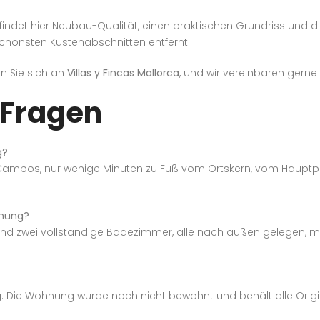
findet hier Neubau-Qualität, einen praktischen Grundriss und di
chönsten Küstenabschnitten entfernt.
 Sie sich an
Villas y Fincas Mallorca
, und wir vereinbaren gerne
 Fragen
g?
ampos, nur wenige Minuten zu Fuß vom Ortskern, vom Hauptpl
hnung?
und zwei vollständige Badezimmer, alle nach außen gelegen, m
g. Die Wohnung wurde noch nicht bewohnt und behält alle Orig