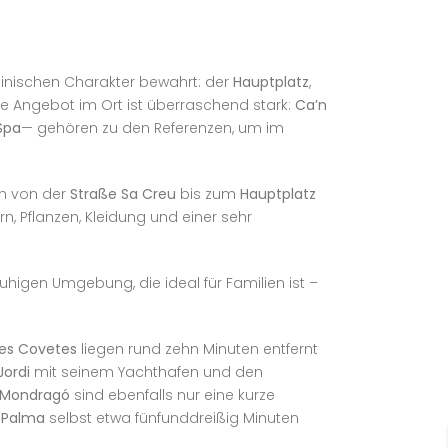
uinischen Charakter bewahrt: der
Hauptplatz
,
e Angebot im Ort ist überraschend stark:
Ca’n
Spa
— gehören zu den Referenzen, um im
ch von der
Straße Sa Creu
bis zum
Hauptplatz
n, Pflanzen, Kleidung und einer sehr
higen Umgebung, die ideal für Familien ist –
es Covetes
liegen rund zehn Minuten entfernt
Jordi
mit seinem Yachthafen und den
 Mondragó
sind ebenfalls nur eine kurze
t
Palma
selbst etwa fünfunddreißig Minuten