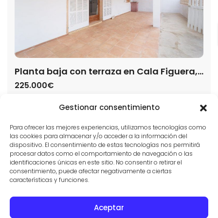
Planta baja con terraza en Cala Figuera, Santanyí
225.000€
Casa
,
Piso
Gestionar consentimiento
Villas y Fincas Mallorca
Para ofrecer las mejores experiencias, utilizamos tecnologías como
2
85 m
3
1
las cookies para almacenar y/o acceder a la información del
dispositivo. El consentimiento de estas tecnologías nos permitirá
procesar datos como el comportamiento de navegación o las
identificaciones únicas en este sitio. No consentir o retirar el
consentimiento, puede afectar negativamente a ciertas
características y funciones.
Aceptar